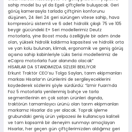
sahip model bu yıl da Egeli çiftçilerle buluşacak. Geri
görüş kamerasıyla tarlada çiftçinin konforunu
düşünen, 24 ileri 24 geri sürüngen vitese sahip, hava
kompresörü sistemli ve 6 adet hidrolik çıkışlı 75 ve 105
beygir gücündeki E+ Seri modellerimiz Deutz
motorlarla, yine Boost modu özelliğiyle bir adım önde
olan, yüksek hidrolik kaldırma kapasitesi ve hidrolik orta
ve yan kolu bulunan, klimalı, ergonomik ve geniş görüş
açısına sahip kabinleriyle Lüks Serisi modellerimiz de
eCapra motorlarla fuar alanında olacak”
HİSARLAR DA STANDIMIZDA SİZLERİ BEKLİYOR
Erkunt Traktör CEO’su Tolga Saylan, tarım ekipmanları
markası Hisarlar’ın ürünlerini de sergileyeceklerini
kaydederek sözlerini şöyle sürdürdü: “İzmir Fuarı’nda
Faz 5 motorlarla yenilenmiş bahçe ve tarla
segmentlerinin en çok satan ürünleri dışında,
traktörün tamamlayıcı ürünü olan tarım ekipmanları
markamız Hisarlar da yer alacak. Toprak işleme
grubundaki geniş ürün yelpazesi ile kullanıcıya kaliteli
ve tam kapsamlı bir deneyim sunmayı amaçlayan
Hisarlar, her geçen gün çiftçilerimizden aldığımız geri