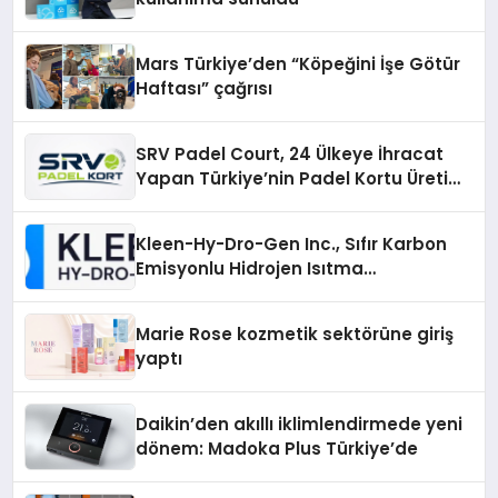
Mars Türkiye’den “Köpeğini İşe Götür
Haftası” çağrısı
SRV Padel Court, 24 Ülkeye İhracat
Yapan Türkiye’nin Padel Kortu Üretim
Gücü
Kleen-Hy-Dro-Gen Inc., Sıfır Karbon
Emisyonlu Hidrojen Isıtma
Teknolojisinde ISO ve TSSA
Düzenleyici Onaylarını Aldı
Marie Rose kozmetik sektörüne giriş
yaptı
Daikin’den akıllı iklimlendirmede yeni
dönem: Madoka Plus Türkiye’de