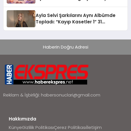
alışverişini bir araya getirmeyi
hedefliyor
Ayla Selvi Şarkılarını Aynı Albümde
Topladı: “Kayıp Kasetler 1” 31
Temmuz’da Yayında
Haberin Doğru Adresi
Reklam & İşbirliği:
habersonuclari@gmail.com
Hakkımızda
Künye
Gizlilik Politikası
Çerez Politikası
İletişim