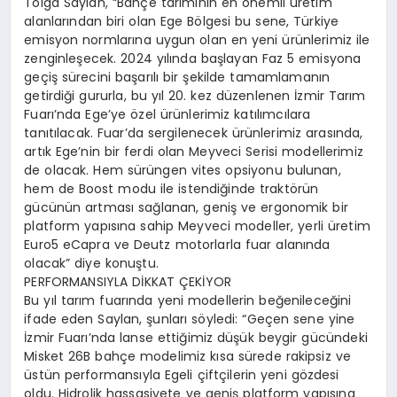
Tolga Saylan, “Bahçe tarımının en önemli üretim
alanlarından biri olan Ege Bölgesi bu sene, Türkiye
emisyon normlarına uygun olan en yeni ürünlerimiz ile
zenginleşecek. 2024 yılında başlayan Faz 5 emisyona
geçiş sürecini başarılı bir şekilde tamamlamanın
getirdiği gururla, bu yıl 20. kez düzenlenen İzmir Tarım
Fuarı’nda Ege’ye özel ürünlerimiz katılımcılara
tanıtılacak. Fuar’da sergilenecek ürünlerimiz arasında,
artık Ege’nin bir ferdi olan Meyveci Serisi modellerimiz
de olacak. Hem sürüngen vites opsiyonu bulunan,
hem de Boost modu ile istendiğinde traktörün
gücünün artması sağlanan, geniş ve ergonomik bir
platform yapısına sahip Meyveci modeller, yerli üretim
Euro5 eCapra ve Deutz motorlarla fuar alanında
olacak” diye konuştu.
PERFORMANSIYLA DİKKAT ÇEKİYOR
Bu yıl tarım fuarında yeni modellerin beğenileceğini
ifade eden Saylan, şunları söyledi: “Geçen sene yine
İzmir Fuarı’nda lanse ettiğimiz düşük beygir gücündeki
Misket 26B bahçe modelimiz kısa sürede rakipsiz ve
üstün performansıyla Egeli çiftçilerin yeni gözdesi
oldu. Hidrolik hassasiyete ve geniş platform yapısına