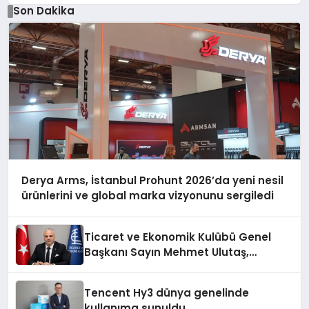
Düzenleyici Onaylarını Aldı
Son Dakika
Derya Arms, İstanbul Prohunt 2026’da yeni nesil
ürünlerini ve global marka vizyonunu sergiledi
Ticaret ve Ekonomik Kulübü Genel
Başkanı Sayın Mehmet Ulutaş,
ekonomiye dair yaptığı açıklamada
şunları kaydetti:
Tencent Hy3 dünya genelinde
kullanıma sunuldu