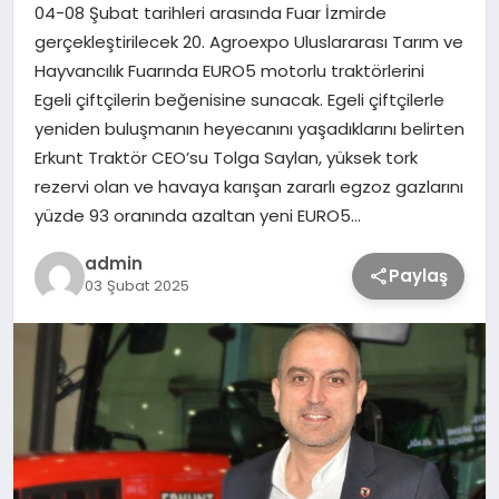
04-08 Şubat tarihleri arasında Fuar İzmirde
gerçekleştirilecek 20. Agroexpo Uluslararası Tarım ve
TEKNOLOJİ
Hayvancılık Fuarında EURO5 motorlu traktörlerini
Egeli çiftçilerin beğenisine sunacak. Egeli çiftçilerle
yeniden buluşmanın heyecanını yaşadıklarını belirten
SAĞLIK
Erkunt Traktör CEO’su Tolga Saylan, yüksek tork
rezervi olan ve havaya karışan zararlı egzoz gazlarını
MAGAZİN
yüzde 93 oranında azaltan yeni EURO5…
EĞİTİM
admin
Paylaş
03 Şubat 2025