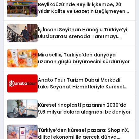
Beylikdüzü’nde Beylik İşkembe, 20
Yıldır Kalite ve Lezzetin Değişmeyen
Adresi
İş İnsanı Seyithan Hanoğlu Türkiye’yi
Uluslararası Arenada Tanıtmayı
Hedefliyor
Mirabellix, Türkiye’den dünyaya
uzanan güçlü büyümesini sürdürüyor
Anato Tour Turizm Dubai Merkezli
Lüks Seyahat Hizmetleriyle Küresel
Turizmde Öne Çıkıyor
Küresel rinoplasti pazarının 2030’da
9,6 milyar dolara ulaşması bekleniyor
Türkiye’den küresel pazara: ShopinX,
dijital ekonomi ile gerçek dünya