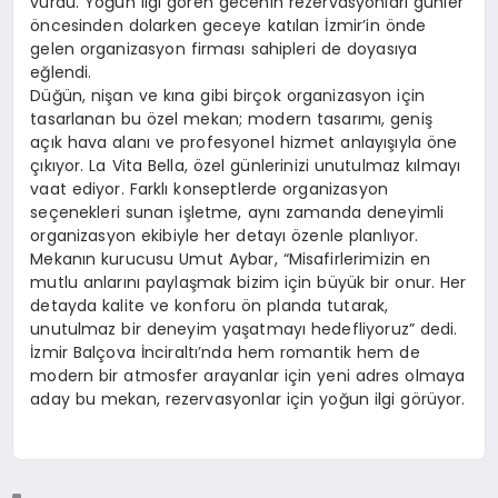
vurdu. Yoğun ilgi gören gecenin rezervasyonları günler
öncesinden dolarken geceye katılan İzmir’in önde
gelen organizasyon firması sahipleri de doyasıya
eğlendi.
Düğün, nişan ve kına gibi birçok organizasyon için
tasarlanan bu özel mekan; modern tasarımı, geniş
açık hava alanı ve profesyonel hizmet anlayışıyla öne
çıkıyor. La Vita Bella, özel günlerinizi unutulmaz kılmayı
vaat ediyor. Farklı konseptlerde organizasyon
seçenekleri sunan işletme, aynı zamanda deneyimli
organizasyon ekibiyle her detayı özenle planlıyor.
Mekanın kurucusu Umut Aybar, “Misafirlerimizin en
mutlu anlarını paylaşmak bizim için büyük bir onur. Her
detayda kalite ve konforu ön planda tutarak,
unutulmaz bir deneyim yaşatmayı hedefliyoruz” dedi.
İzmir Balçova İnciraltı’nda hem romantik hem de
modern bir atmosfer arayanlar için yeni adres olmaya
aday bu mekan, rezervasyonlar için yoğun ilgi görüyor.