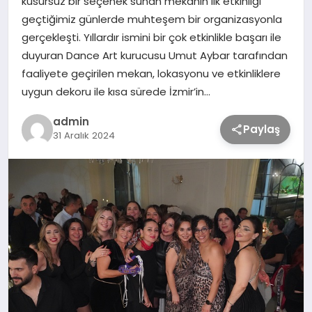
kusursuz bir seçenek sunan mekanın ilk etkinliği
geçtiğimiz günlerde muhteşem bir organizasyonla
gerçekleşti. Yıllardır ismini bir çok etkinlikle başarı ile
TEKNOLOJİ
duyuran Dance Art kurucusu Umut Aybar tarafından
faaliyete geçirilen mekan, lokasyonu ve etkinliklere
SAĞLIK
uygun dekoru ile kısa sürede İzmir’in…
admin
MAGAZİN
Paylaş
31 Aralık 2024
EĞİTİM