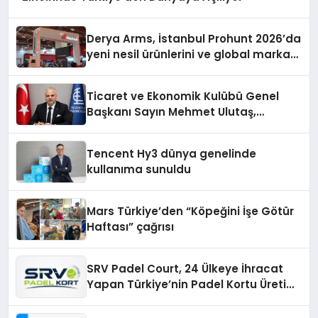
Derya Arms, İstanbul Prohunt 2026’da
yeni nesil ürünlerini ve global marka
vizyonunu sergiledi
Ticaret ve Ekonomik Kulübü Genel
Başkanı Sayın Mehmet Ulutaş,
ekonomiye dair yaptığı açıklamada
şunları kaydetti:
Tencent Hy3 dünya genelinde
kullanıma sunuldu
Mars Türkiye’den “Köpeğini İşe Götür
Haftası” çağrısı
SRV Padel Court, 24 Ülkeye İhracat
Yapan Türkiye’nin Padel Kortu Üretim
Gücü