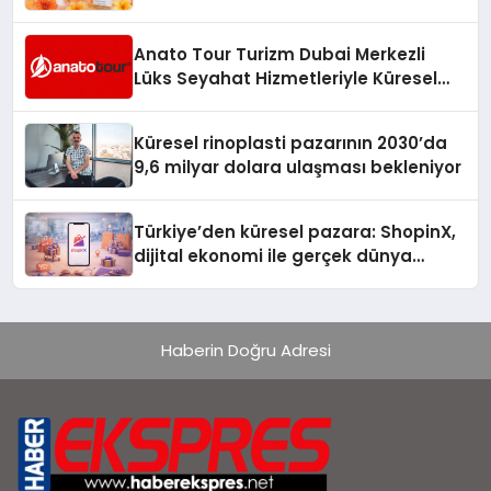
Anato Tour Turizm Dubai Merkezli
Lüks Seyahat Hizmetleriyle Küresel
Turizmde Öne Çıkıyor
Küresel rinoplasti pazarının 2030’da
9,6 milyar dolara ulaşması bekleniyor
Türkiye’den küresel pazara: ShopinX,
dijital ekonomi ile gerçek dünya
alışverişini bir araya getirmeyi
hedefliyor
Haberin Doğru Adresi