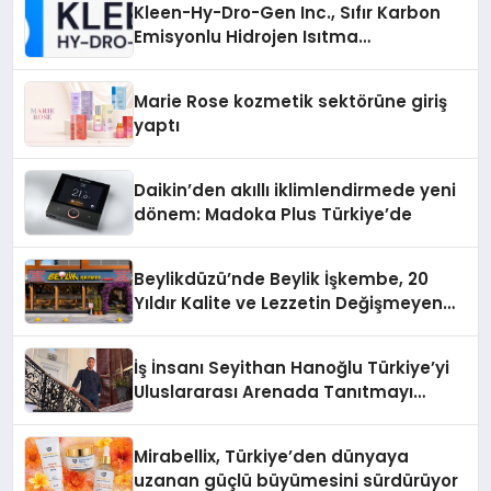
Kleen-Hy-Dro-Gen Inc., Sıfır Karbon
Emisyonlu Hidrojen Isıtma
Teknolojisinde ISO ve TSSA
Düzenleyici Onaylarını Aldı
Marie Rose kozmetik sektörüne giriş
yaptı
Daikin’den akıllı iklimlendirmede yeni
dönem: Madoka Plus Türkiye’de
Beylikdüzü’nde Beylik İşkembe, 20
Yıldır Kalite ve Lezzetin Değişmeyen
Adresi
İş İnsanı Seyithan Hanoğlu Türkiye’yi
Uluslararası Arenada Tanıtmayı
Hedefliyor
Mirabellix, Türkiye’den dünyaya
uzanan güçlü büyümesini sürdürüyor