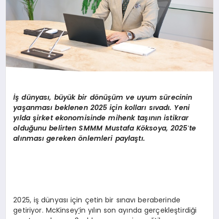
İş dünyası, büyük bir d
ö
nüşüm ve uyum sürecinin
yaşanması beklenen 2025 için kolları sıvadı. Yeni
yılda şirket ekonomisinde mihenk taşının istikrar
olduğunu belirten SMMM Mustafa K
ö
ksoya, 2025
’
te
al
ınması gereken
ö
nlemleri paylaştı.
2025, iş dünyası için çetin bir sınavı beraberinde
getiriyor. McKinsey
’
in yılın son ayında gerçekleştirdiği