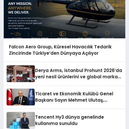
Falcon Aero Group, Küresel Havacılık Tedarik
Zincirinde Türkiye’den Dünyaya Açılıyor
Derya Arms, İstanbul Prohunt 2026’da
yeni nesil ürünlerini ve global marka
vizyonunu sergiledi
Ticaret ve Ekonomik Kulübü Genel
Başkanı Sayın Mehmet Ulutaş,
ekonomiye dair yaptığı açıklamada
şunları kaydetti:
Tencent Hy3 dünya genelinde
kullanıma sunuldu