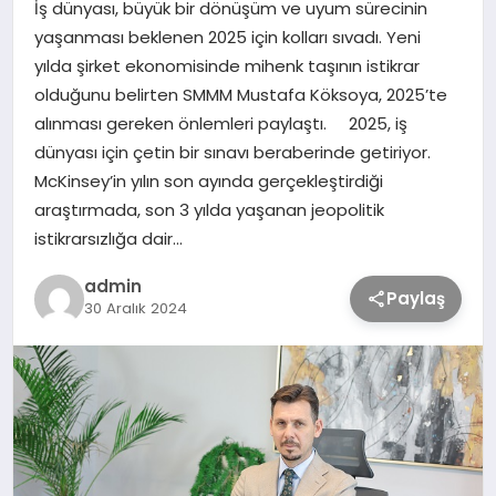
İş dünyası, büyük bir dönüşüm ve uyum sürecinin
yaşanması beklenen 2025 için kolları sıvadı. Yeni
TEKNOLOJİ
yılda şirket ekonomisinde mihenk taşının istikrar
olduğunu belirten SMMM Mustafa Köksoya, 2025’te
alınması gereken önlemleri paylaştı. 2025, iş
SAĞLIK
dünyası için çetin bir sınavı beraberinde getiriyor.
McKinsey’in yılın son ayında gerçekleştirdiği
MAGAZİN
araştırmada, son 3 yılda yaşanan jeopolitik
istikrarsızlığa dair…
EĞİTİM
admin
Paylaş
30 Aralık 2024