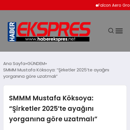
Falcon Aero Group, Küre
DÜNYA
Ana Sayfa
GÜNDEM
SMMM Mustafa Köksoya: “Şirketler 2025’te ayağını
yorganına göre uzatmalı”
EKONOMİ
SİYASET
SMMM Mustafa Köksoya:
“Şirketler 2025’te ayağını
SPOR
yorganına göre uzatmalı”
YAŞAM