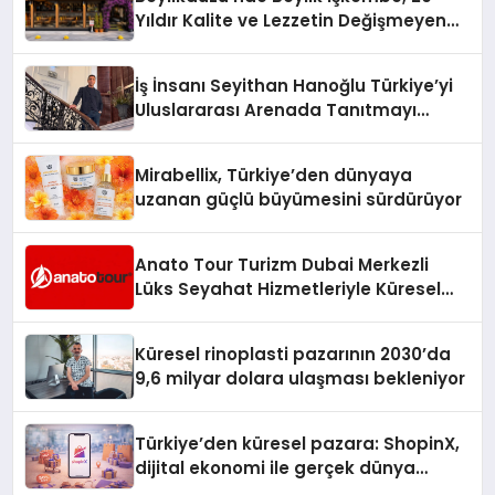
Yıldır Kalite ve Lezzetin Değişmeyen
Adresi
İş İnsanı Seyithan Hanoğlu Türkiye’yi
Uluslararası Arenada Tanıtmayı
Hedefliyor
Mirabellix, Türkiye’den dünyaya
uzanan güçlü büyümesini sürdürüyor
Anato Tour Turizm Dubai Merkezli
Lüks Seyahat Hizmetleriyle Küresel
Turizmde Öne Çıkıyor
Küresel rinoplasti pazarının 2030’da
9,6 milyar dolara ulaşması bekleniyor
Türkiye’den küresel pazara: ShopinX,
dijital ekonomi ile gerçek dünya
alışverişini bir araya getirmeyi