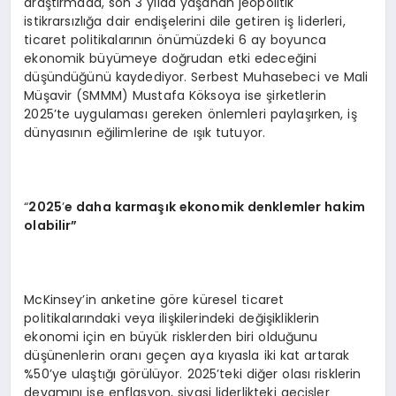
araştırmada, son 3 yılda yaşanan jeopolitik
istikrarsızlığa dair endişelerini dile getiren iş liderleri,
ticaret politikalarının önümüzdeki 6 ay boyunca
ekonomik büyümeye doğrudan etki edeceğini
düşündüğünü kaydediyor. Serbest Muhasebeci ve Mali
Müşavir (SMMM) Mustafa Köksoya ise şirketlerin
2025’te uygulaması gereken önlemleri paylaşırken, iş
dünyasının eğilimlerine de ışık tutuyor.
“
2025
’
e daha karmaşık ekonomik denklemler hakim
olabilir”
McKinsey’in anketine göre küresel ticaret
politikalarındaki veya ilişkilerindeki değişikliklerin
ekonomi için en büyük risklerden biri olduğunu
düşünenlerin oranı geçen aya kıyasla iki kat artarak
%50’ye ulaştığı görülüyor. 2025’teki diğer olası risklerin
devamını ise enflasyon, siyasi liderlikteki geçişler