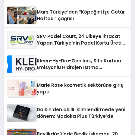
Mars Türkiye’den “Köpeğini İşe Götür
Haftası” çağrısı
SRV Padel Court, 24 Ülkeye İhracat
Yapan Türkiye’nin Padel Kortu Üretim
Gücü
Kleen-Hy-Dro-Gen Inc., Sıfır Karbon
Emisyonlu Hidrojen Isıtma
Teknolojisinde ISO ve TSSA
Düzenleyici Onaylarını Aldı
Marie Rose kozmetik sektörüne giriş
yaptı
Daikin’den akıllı iklimlendirmede yeni
dönem: Madoka Plus Türkiye’de
Beylikdüzü’nde Beylik İşkembe, 20