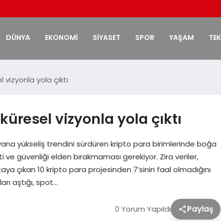
DÜNYA
EKONOMİ
SİYASET
SPOR
YAŞAM
TE
l vizyonla yola çıktı
 küresel vizyonla yola çıktı
na yükseliş trendini sürdüren kripto para birimlerinde boğa
ti ve güvenliği elden bırakmaması gerekiyor. Zira veriler,
ya çıkan 10 kripto para projesinden 7’sinin faal olmadığını
arı aştığı, spot…
0 Yorum Yapıldı
Paylaş