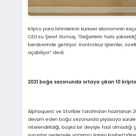
Kripto para birimlerinin küresel ekonominin kaç
CEO’su Şeref Gümüş, “Değerlerin hızla yükseldiği
beraberinde getiriyor. Kontrolsüz işlemler, özel
açabiliyor” dedi.
2021 bo
ğa sezonunda ortaya çıkan 10 kripto
Alphaquest ve Storible tarafından hazırlanan 
devam eden boğa sezonunda piyasaya sürülen kr
nitelendirildiği, başka bir deyişle faal olmadığı
sorunları nedeniyle yatırımcı ilgisini kaybettiği