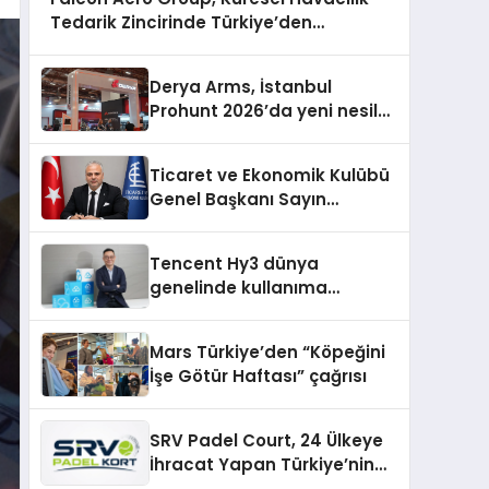
Tedarik Zincirinde Türkiye’den
Dünyaya Açılıyor
Derya Arms, İstanbul
Prohunt 2026’da yeni nesil
ürünlerini ve global marka
vizyonunu sergiledi
Ticaret ve Ekonomik Kulübü
Genel Başkanı Sayın
Mehmet Ulutaş, ekonomiye
dair yaptığı açıklamada
Tencent Hy3 dünya
şunları kaydetti:
genelinde kullanıma
sunuldu
Mars Türkiye’den “Köpeğini
İşe Götür Haftası” çağrısı
SRV Padel Court, 24 Ülkeye
İhracat Yapan Türkiye’nin
Padel Kortu Üretim Gücü