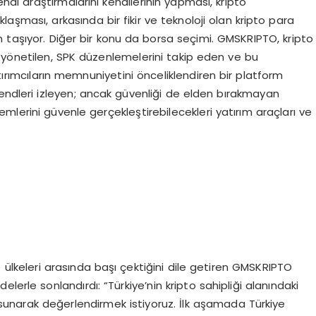
endi araştırmalarını kendilerinin yapması, kripto
laşması, arkasında bir fikir ve teknoloji olan kripto para
 taşıyor. Diğer bir konu da borsa seçimi. GMSKRIPTO, kripto
 yönetilen, SPK düzenlemelerini takip eden ve bu
rımcıların memnuniyetini önceliklendiren bir platform
rendleri izleyen; ancak güvenliği de elden bırakmayan
şlemlerini güvenle gerçekleştirebilecekleri yatırım araçları ve
ülkeleri arasında başı çektiğini dile getiren GMSKRIPTO
lerle sonlandırdı: “Türkiye’nin kripto sahipliği alanındaki
ti sunarak değerlendirmek istiyoruz. İlk aşamada Türkiye