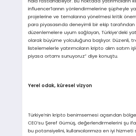
hâlâ rastlanabiliyor. Bu noktada yatırımcıların k
influencer’larının yönlendirmelerine şüpheyle yak
projelerine ve temalarına yönelmesi kritik önem
para piyasasında deneyimli bir ekip tarafından
düzenlemelere uyum sağlayan, Türkiye’deki yatı
olarak büyüme yolculuğuna başlıyor. Düzenli, t
listelemelerle yatırımcıların kripto alım satım i
piyasa ortamı sunuyoruz” diye konuştu.
Yerel odak, küresel vizyon
Türkiye’nin kripto benimsemesi açısından bölge 
CEO’su Şeref Gümüş, değerlendirmelerini şu ifade
bu potansiyelini, kullanıcılarımıza en iyi hizme