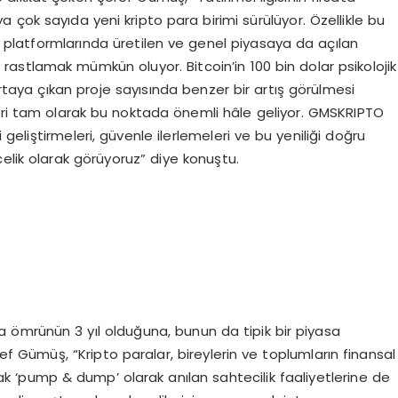
çok sayıda yeni kripto para birimi sürülüyor. Özellikle bu
atformlarında üretilen ve genel piyasaya da açılan
stlamak mümkün oluyor. Bitcoin’in 100 bin dolar psikolojik
aya çıkan proje sayısında benzer bir artış görülmesi
leri tam olarak bu noktada önemli hâle geliyor. GMSKRIPTO
leri geliştirmeleri, güvenle ilerlemeleri ve bu yeniliği doğru
elik olarak görüyoruz” diye konuştu.
ma ömrünün 3 yıl olduğuna, bunun da tipik bir piyasa
Gümüş, “Kripto paralar, bireylerin ve toplumların finansal
cak ‘pump & dump’ olarak anılan sahtecilik faaliyetlerine de