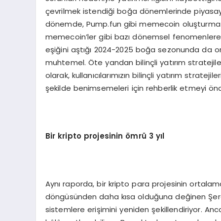
çevrilmek istendiği boğa dönemlerinde piyasaya 
dönemde, Pump.fun gibi memecoin oluşturma pl
memecoin’ler gibi bazı dönemsel fenomenlere ra
eşiğini aştığı 2024-2025 boğa sezonunda da ort
muhtemel. Öte yandan bilinçli yatırım strateji
olarak, kullanıcılarımızın bilinçli yatırım strateji
şekilde benimsemeleri için rehberlik etmeyi önc
Bir kripto projesinin
ömrü 3 yıl
Aynı raporda, bir kripto para projesinin ortala
döngüsünden daha kısa olduğuna değinen Şeref 
sistemlere erişimini yeniden şekillendiriyor. An