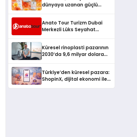
dünyaya uzanan güçlü
büyümesini sürdürüyor
Anato Tour Turizm Dubai
Merkezli Lüks Seyahat
Hizmetleriyle Küresel
Turizmde Öne Çıkıyor
Küresel rinoplasti pazarının
2030’da 9,6 milyar dolara
ulaşması bekleniyor
Türkiye’den küresel pazara:
ShopinX, dijital ekonomi ile
gerçek dünya alışverişini bir
araya getirmeyi hedefliyor