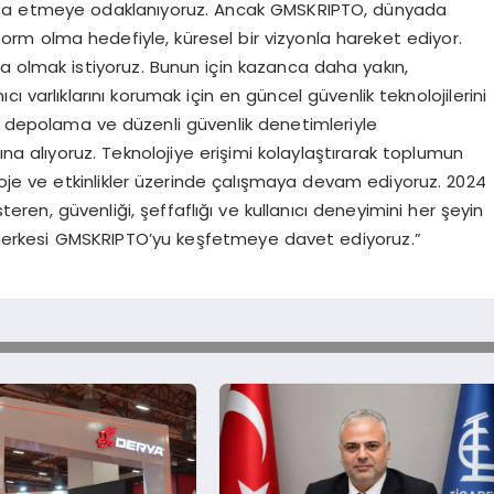
inşa etmeye odaklanıyoruz. Ancak GMSKRIPTO, dünyada
form olma hedefiyle, küresel bir vizyonla hareket ediyor.
 olmak istiyoruz. Bunun için kazanca daha yakın,
 varlıklarını korumak için en güncel güvenlik teknolojilerini
an depolama ve düzenli güvenlik denetimleriyle
altına alıyoruz. Teknolojiye erişimi kolaylaştırarak toplumun
roje ve etkinlikler üzerinde çalışmaya devam ediyoruz. 2024
ren, güvenliği, şeffaflığı ve kullanıcı deneyimini her şeyin
herkesi GMSKRIPTO’yu keşfetmeye davet ediyoruz.”