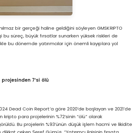
ınılmaz bir gerçeği haline geldiğini söyleyen GMSKRIPTO
 bu süreç, büyük fırsatlar sunarken yüksek riskleri de
likle bu dönemde yatırımcılar için önemli kayıplara yol
 projesinden 7’si
ö
lü
2024 Dead Coin Report’a göre 2020’de başlayan ve 2021’de
ipto para projelerinin %72’sinin “ölü” olarak
 görüldü. Bu projelerin %93’ünün düşük işlem hacmi ve likidite
ne dikkat çeken Şeref Gümüş, “Yatırımcı ilgisinin fırsata