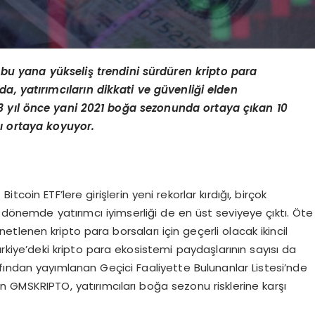
bu yana yükseliş trendini sürdüren kripto para
a, yatırımcıların dikkati ve güvenliği elden
3 yıl
ö
nce yani
2021 bo
ğa sezonunda ortaya çıkan 10
nı ortaya koyuyor.
 Bitcoin ETF’lere girişlerin yeni rekorlar kırdığı, birçok
r dönemde yatırımcı iyimserliği de en üst seviyeye çıktı. Öte
lenen kripto para borsaları için geçerli olacak ikincil
rkiye’deki kripto para ekosistemi paydaşlarının sayısı da
ından yayımlanan Geçici Faaliyette Bulunanlar Listesi’nde
n GMSKRIPTO, yatırımcıları boğa sezonu risklerine karşı