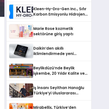
Kleen-Hy-Dro-Gen Inc., Sıfır
Karbon Emisyonlu Hidrojen
Isıtma Teknolojisinde ISO ve
TSSA Düzenleyici Onaylarını
Marie Rose kozmetik
Aldı
sektörüne giriş yaptı
Daikin’den akıllı
iklimlendirmede yeni
dönem: Madoka Plus
Türkiye’de
Beylikdüzü’nde Beylik
İşkembe, 20 Yıldır Kalite ve
Lezzetin Değişmeyen Adresi
İş İnsanı Seyithan Hanoğlu
Türkiye’yi Uluslararası
Arenada Tanıtmayı
Hedefliyor
Mirabellix, Türkiye’den