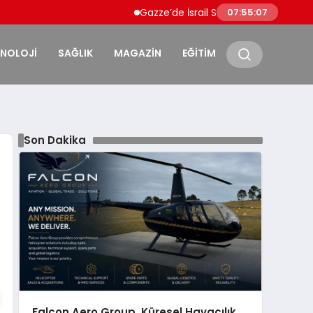
Gazze’de İsrail Saldırıları Can Kaybı 73 Bin 382’y
07:55:09
KNOLOJİ
SAĞLIK
MAGAZİN
EĞİTİM
Son Dakika
Falcon Aero Group, Küresel Havacılık