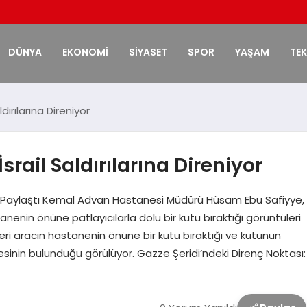
DÜNYA
EKONOMİ
SİYASET
SPOR
YAŞAM
TE
ırılarına Direniyor
ail Saldırılarına Direniyor
nı Paylaştı Kemal Advan Hastanesi Müdürü Hüsam Ebu Safiyye,
enin önüne patlayıcılarla dolu bir kutu bıraktığı görüntüleri
keri aracın hastanenin önüne bir kutu bıraktığı ve kutunun
desinin bulunduğu görülüyor. Gazze Şeridi’ndeki Direnç Noktası: