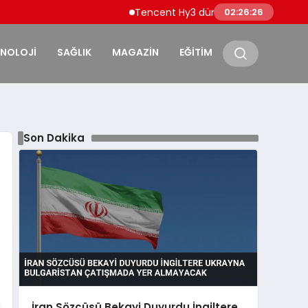
Tencent Hy3 dünya genelinde kullanıma s
02:26:27
KNOLOJİ
SAĞLIK
MAGAZİN
EĞİTİM
Son Dakika
İran Sözcüsü Bekayi Duyurdu İngiltere