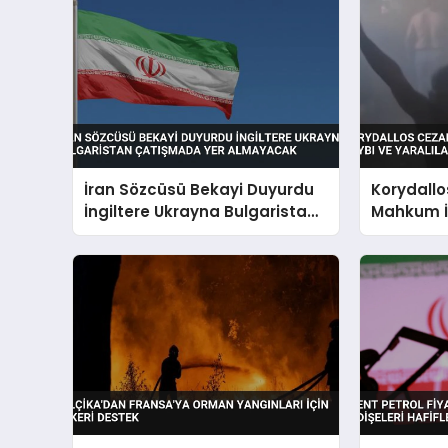
İran Sözcüsü Bekayi Duyurdu
Korydallo
İngiltere Ukrayna Bulgaristan
Mahkum İ
Çatışmada Yer Almayacak
Yaralılar