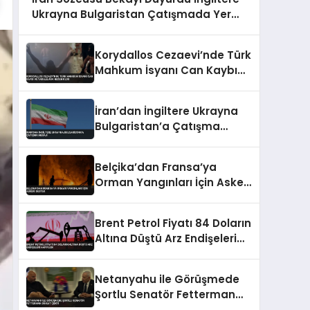
Ukrayna Bulgaristan Çatışmada Yer
Almayacak
Korydallos Cezaevi’nde Türk
Mahkum İsyanı Can Kaybı
ve Yaralılara Neden Oldu
İran’dan İngiltere Ukrayna
Bulgaristan’a Çatışma
Mesajı
Belçika’dan Fransa’ya
Orman Yangınları İçin Askeri
Destek
Brent Petrol Fiyatı 84 Doların
Altına Düştü Arz Endişeleri
Hafifledi
Netanyahu ile Görüşmede
Şortlu Senatör Fetterman
Dikkat Çekti