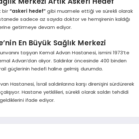
ağlık Merkezi Artık Askeri Hedef
k bir
“askeri hedef”
gibi muamele ettiği ve sürekli olarak
r. Hastanede sadece az sayıda doktor ve hemşirenin kaldığı
i yerine getirmeye devam ediyor.
’nin En Büyük Sağlık Merkezi
unvanını taşıyan Kemal Advan Hastanesi, ismini 1973’te
mal Advan’dan alıyor. Saldırılar öncesinde 400 binden
rail güçlerinin hedefi haline gelmiş durumda.
n Hastanesi, İsrail saldırılarına karşı direnişini sürdürerek
ışıyor. Hastane yetkilileri, sürekli olarak saldırı tehdidi
 geldiklerini ifade ediyor.