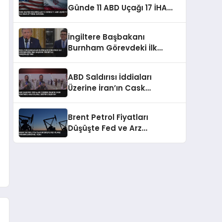
Günde 11 ABD Uçağı 17 İHA
İmha Ettiğini Duyurdu
İngiltere Başbakanı
Burnham Görevdeki İlk
Görüşmesini ABD Başkanı
Trump ile Gerçekleştirdi
ABD Saldırısı İddiaları
Üzerine İran’ın Cask
Kentinde Halk Silahlı Devriye
Geziyor
Brent Petrol Fiyatları
Düşüşte Fed ve Arz
Dinamikleri Etkili Oldu