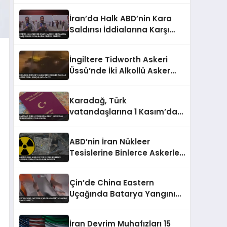
İran’da Halk ABD’nin Kara
Saldırısı İddialarına Karşı
Sahilde Silahlarla Devriye
Geziyor
İngiltere Tidworth Askeri
Üssü’nde İki Alkollü Asker
Zırhlı Araçla Kaza Yaptı
Karadağ, Türk
vatandaşlarına 1 Kasım’dan
itibaren vize uygulayacak
ABD’nin İran Nükleer
Tesislerine Binlerce Askerle
Operasyon Planı Gündemde
Çin’de China Eastern
Uçağında Batarya Yangını
Panik Yarattı
İran Devrim Muhafızları 15