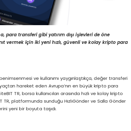
ç
a, para transferi gibi yat
ı
r
ı
m d
ışı
i
ş
levleri de
ö
ne
n
ı
t vermek i
ç
in iki yeni h
ı
zl
ı
, g
ü
venli ve kolay kripto para
 benimsenmesi ve kullanımı yaygınlaştıkça, değer transferi
 ihtiyaçtan hareket eden Avrupa’nın en büyük kripto para
BIT TR, borsa kullanıcıları arasında hızlı ve kolay kripto
iteBIT TR, platformunda sunduğu HızlıGönder ve Salla Gönder
erini yeni bir boyuta taşıdı.