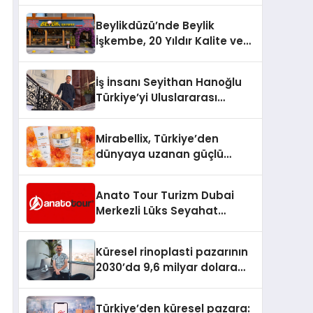
Türkiye’de
Beylikdüzü’nde Beylik
İşkembe, 20 Yıldır Kalite ve
Lezzetin Değişmeyen Adresi
İş İnsanı Seyithan Hanoğlu
Türkiye’yi Uluslararası
Arenada Tanıtmayı
Hedefliyor
Mirabellix, Türkiye’den
dünyaya uzanan güçlü
büyümesini sürdürüyor
Anato Tour Turizm Dubai
Merkezli Lüks Seyahat
Hizmetleriyle Küresel
Turizmde Öne Çıkıyor
Küresel rinoplasti pazarının
2030’da 9,6 milyar dolara
ulaşması bekleniyor
Türkiye’den küresel pazara: