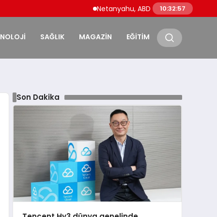
Netanyahu, ABD Savunma Bakanı Hegseth i
10:32:58
KNOLOJİ
SAĞLIK
MAGAZİN
EĞİTİM
Son Dakika
Tencent Hy3 dünya genelinde