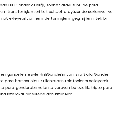
unan HızlıGönder özelliği, sohbet arayüzünü de para
rın tüm transfer işlemleri tek sohbet arayüzünde saklanıyor ve
e not ekleyebiliyor, hem de tüm işlem geçmişlerini tek bir
 yeni güncellemesiyle HızlıGönder’in yanı sıra Salla Gönder
to para borsası oldu. Kullanıcıların telefonlarını sallayarak
rına para gönderebilmelerine yarayan bu özellik, kripto para
aha interaktif bir sürece dönüştürüyor.