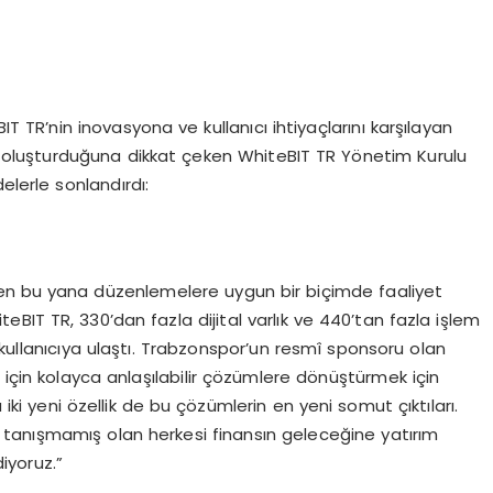
IT TR’nin inovasyona ve kullanıcı ihtiyaçlarını karşılayan
t oluşturduğuna dikkat çeken WhiteBIT TR Yönetim Kurulu
elerle sonlandırdı:
den bu yana düzenlemelere uygun bir biçimde faaliyet
BIT TR, 330’dan fazla dijital varlık ve 440’tan fazla işlem
ın kullanıcıya ulaştı. Trabzonspor’un resmî sponsoru olan
 için kolayca anlaşılabilir çözümlere dönüştürmek için
 iki yeni özellik de bu çözümlerin en yeni somut çıktıları.
le tanışmamış olan herkesi finansın geleceğine yatırım
iyoruz.”