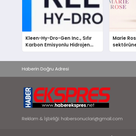
Kleen-Hy-Dro-Gen Inc., Sıfır
Marie Ro
Karbon Emisyonlu Hidrojen
sektörüne
Isıtma Teknolojisinde ISO ve
TSSA Düzenleyici Onaylarını
Aldı
Haberin Doğru Adresi
Reklam & İşbirliği:
habersonuclari@gmail.com