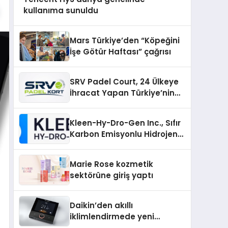
kullanıma sunuldu
Mars Türkiye’den “Köpeğini
İşe Götür Haftası” çağrısı
SRV Padel Court, 24 Ülkeye
İhracat Yapan Türkiye’nin
Padel Kortu Üretim Gücü
Kleen-Hy-Dro-Gen Inc., Sıfır
Karbon Emisyonlu Hidrojen
Isıtma Teknolojisinde ISO ve
TSSA Düzenleyici Onaylarını
Marie Rose kozmetik
Aldı
sektörüne giriş yaptı
Daikin’den akıllı
iklimlendirmede yeni
dönem: Madoka Plus