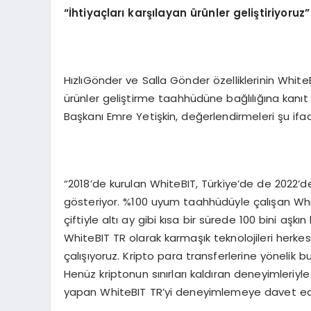
“İ
htiya
ç
lar
ı
kar
şı
layan
ü
r
ü
nler geli
ş
tiriyoruz
”
HızlıGönder ve Salla Gönder özelliklerinin WhiteB
ürünler geliştirme taahhüdüne bağlılığına kanı
Başkanı Emre Yetişkin, değerlendirmeleri şu ifad
“2018’de kurulan WhiteBIT, Türkiye’de de 2022’
gösteriyor. %100 uyum taahhüdüyle çalışan White
çiftiyle altı ay gibi kısa bir sürede 100 bini aşk
WhiteBIT TR olarak karmaşık teknolojileri herkes
çalışıyoruz. Kripto para transferlerine yönelik bu
Henüz kriptonun sınırları kaldıran deneyimleriy
yapan WhiteBIT TR’yi deneyimlemeye davet ed