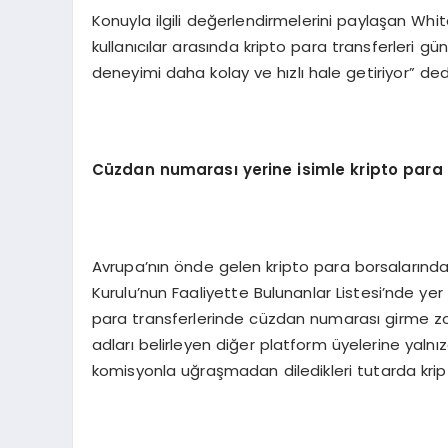
Konuyla ilgili değerlendirmelerini paylaşan Whi
kullanıcılar arasında kripto para transferleri gün
deneyimi daha kolay ve hızlı hale getiriyor” ded
C
ü
zdan numaras
ı
yerine isimle kripto para 
Avrupa’nın önde gelen kripto para borsalarında
Kurulu’nun Faaliyette Bulunanlar Listesi’nde yer
para transferlerinde cüzdan numarası girme zorun
adları belirleyen diğer platform üyelerine yalnı
komisyonla uğraşmadan diledikleri tutarda kripto