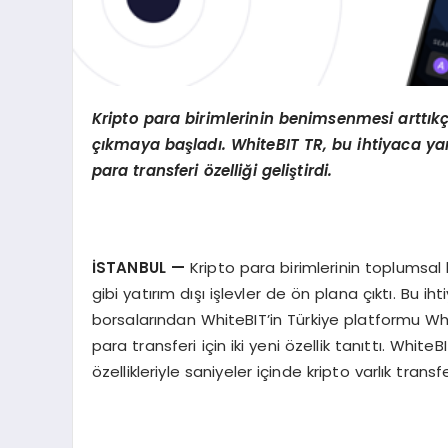
Kripto para birimlerinin benimsenmesi artt
ı
k
çı
kmaya ba
ş
lad
ı
. WhiteBIT TR, bu ihtiyaca ya
para transferi
ö
zelli
ğ
i geli
ş
tirdi.
İ
STANBUL
—
Kripto para birimlerinin toplumsal
gibi yatırım dışı işlevler de ön plana çıktı. Bu
borsalarından WhiteBIT’in Türkiye platformu White
para transferi için iki yeni özellik tanıttı. Wh
özellikleriyle saniyeler içinde kripto varlık transf