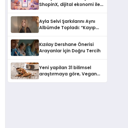
ShopinX, dijital ekonomi ile
gerçek dünya alışverişini bir
araya getirmeyi hedefliyor
Ayla Selvi Şarkılarını Aynı
Albümde Topladı: “Kayıp
Kasetler 1” 31 Temmuz’da
Yayında
Kızılay Dershane Önerisi
Arayanlar İçin Doğru Tercih
Yeni yapilan 31 bilimsel
araştırmaya göre, Vegan
Köpek Maması ve Vegan
Kedi Mamasının İyi
Sindirildiğini Ortaya Koydu