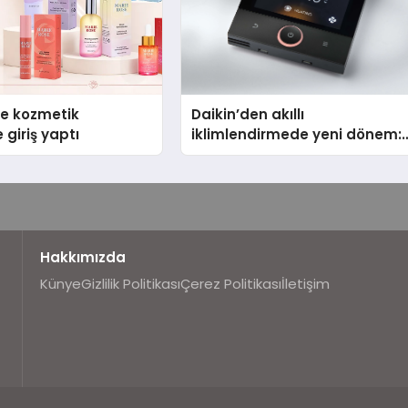
se kozmetik
Daikin’den akıllı
 giriş yaptı
iklimlendirmede yeni dönem:
Madoka Plus Türkiye’de
Hakkımızda
Künye
Gizlilik Politikası
Çerez Politikası
İletişim