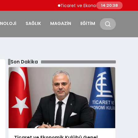
Ticaret ve Ekonomik Kulübü Genel Başkanı Say
14:20:39
KNOLOJİ
SAĞLIK
MAGAZİN
EĞİTİM
Son Dakika
Ticaret ve Ekonomik Kulübü Genel