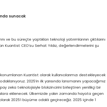
ısında sunacak
 ve bu süreçte yaptıkları teknoloji yatırımlarının çıktılarını
an Kuantist CEO’su Serhat Yıldız, değerlendirmelerini şu
rak konumlanan Kuantist olarak kullanıcılarımızı destekleyecek
 odaklanıyoruz. 2025’in ilk yarısında lansmanını yapacağımız
 zeka teknolojisiyle blokzincirini birleştiren yenilikçi bir
noktalara eklenecek. Ülkemizde yakın zamanda hayata geçen
olarak 2025’i büyüme odaklı geçireceğiz. 2025 içinde 1