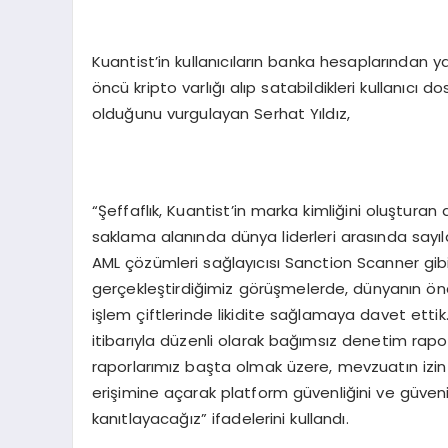
Kuantist’in kullanıcıların banka hesaplarından yat
öncü kripto varlığı alıp satabildikleri kullanıcı d
olduğunu vurgulayan Serhat Yıldız,
“Şeffaflık, Kuantist’in marka kimliğini oluşturan
saklama alanında dünya liderleri arasında sayılan
AML çözümleri sağlayıcısı Sanction Scanner gibi k
gerçekleştirdiğimiz görüşmelerde, dünyanın önde 
işlem çiftlerinde likidite sağlamaya davet ettik. K
itibarıyla düzenli olarak bağımsız denetim raporl
raporlarımız başta olmak üzere, mevzuatın izin ve
erişimine açarak platform güvenliğini ve güvenili
kanıtlayacağız” ifadelerini kullandı.