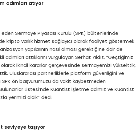
m adımları atıyor
eden Sermaye Piyasası Kurulu (SPK) bültenlerinde
de kripto varlık hizmet sağlayıcı olarak faaliyet göstermek
rganizasyon yapılarının nasıl olması gerektiğine dair de
li adımları attıklarını vurgulayan Serhat Yıldız, “Geçtiğimiz
t olarak ikincil kararlar çerçevesinde sermayemizi yükselttik,
ik. Uluslararası partnerliklerle platform güvenliğini ve
yrıca SPK ön başvurumuzu da vakit kaybetmeden
 Bulunanlar Listesi’nde Kuantist işletme adımız ve Kuantist
la yerimizi aldık” dedi.
st seviyeye taşıyor