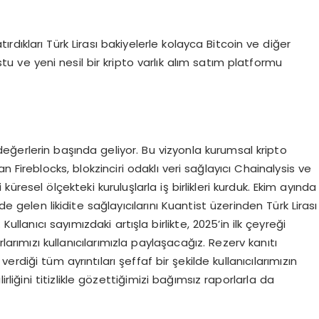
ırdıkları Türk Lirası bakiyelerle kolayca Bitcoin ve diğer
ostu ve yeni nesil bir kripto varlık alım satım platformu
 değerlerin başında geliyor. Bu vizyonla kurumsal kripto
 Fireblocks, blokzinciri odaklı veri sağlayıcı Chainalysis ve
üresel ölçekteki kuruluşlarla iş birlikleri kurduk. Ekim ayında
gelen likidite sağlayıcılarını Kuantist üzerinden Türk Lirası
ullanıcı sayımızdaki artışla birlikte, 2025’in ilk çeyreği
arımızı kullanıcılarımızla paylaşacağız. Rezerv kanıtı
rdiği tüm ayrıntıları şeffaf bir şekilde kullanıcılarımızın
rliğini titizlikle gözettiğimizi bağımsız raporlarla da