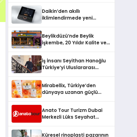
Daikin’den akıllı
iklimlendirmede yeni
dönem: Madoka Plus
Türkiye’de
Beylikdüzü’nde Beylik
İşkembe, 20 Yıldır Kalite ve
Lezzetin Değişmeyen Adresi
İş İnsanı Seyithan Hanoğlu
Türkiye’yi Uluslararası
Arenada Tanıtmayı
Hedefliyor
Mirabellix, Türkiye’den
dünyaya uzanan güçlü
büyümesini sürdürüyor
Anato Tour Turizm Dubai
Merkezli Lüks Seyahat
Hizmetleriyle Küresel
Turizmde Öne Çıkıyor
Küresel rinoplasti pazarının