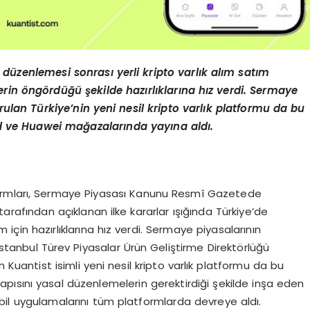
 düzenlemesi sonrası yerli kripto varlık alım satım
erin öngördüğü şekilde hazırlıklarına hız verdi. Sermaye
rulan Türkiye’nin yeni nesil kripto varlık platformu da bu
id ve Huawei ma
ğazalarında yayına aldı.
atformları, Sermaye Piyasası Kanunu Resmî Gazetede
rafından açıklanan ilke kararlar ışığında Türkiye’de
çin hazırlıklarına hız verdi. Sermaye piyasalarının
 İstanbul Türev Piyasalar Ürün Geliştirme Direktörlüğü
 Kuantist isimli yeni nesil kripto varlık platformu da bu
ısını yasal düzenlemelerin gerektirdiği şekilde inşa eden
obil uygulamalarını tüm platformlarda devreye aldı.