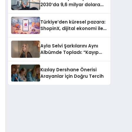
2030’da 9,6 milyar dolara
ulaşması bekleniyor
Türkiye’den küresel pazara:
ShopinX, dijital ekonomi ile
gerçek dünya alışverişini bir
araya getirmeyi hedefliyor
Ayla Selvi Şarkılarını Aynı
Albümde Topladı: “Kayıp
Kasetler 1” 31 Temmuz’da
Yayında
Kızılay Dershane Önerisi
Arayanlar İçin Doğru Tercih