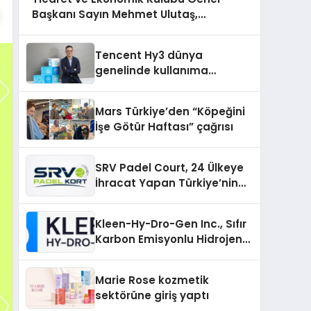
Başkanı Sayın Mehmet Ulutaş,
ekonomiye dair yaptığı açıklamada
şunları kaydetti:
Tencent Hy3 dünya
genelinde kullanıma
sunuldu
Mars Türkiye’den “Köpeğini
İşe Götür Haftası” çağrısı
SRV Padel Court, 24 Ülkeye
İhracat Yapan Türkiye’nin
Padel Kortu Üretim Gücü
Kleen-Hy-Dro-Gen Inc., Sıfır
Karbon Emisyonlu Hidrojen
Isıtma Teknolojisinde ISO ve
TSSA Düzenleyici Onaylarını
Marie Rose kozmetik
Aldı
sektörüne giriş yaptı