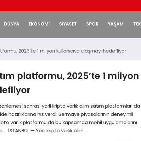
DÜNYA
EKONOMİ
SİYASET
SPOR
YAŞAM
TE
latformu, 2025’te 1 milyon kullanıcıya ulaşmayı hedefliyor
satım platformu, 2025’te 1 milyon
efliyor
enlemesi sonrası yerli kripto varlık alım satım platformları da
de hazırlıklarına hız verdi. Sermaye piyasalarının deneyimli
l kripto varlık platformu da bu kapsamda mobil uygulamalarını
. İSTANBUL — Yerli kripto varlık alım…