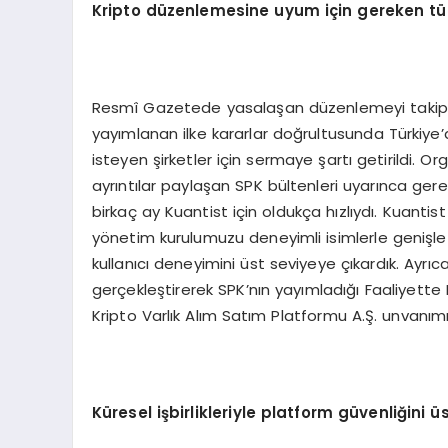
Kripto düzenlemesine uyum için gereken tü
Resmî Gazetede yasalaşan düzenlemeyi takip 
yayımlanan ilke kararlar doğrultusunda Türkiye’
isteyen şirketler için sermaye şartı getirildi. O
ayrıntılar paylaşan SPK bültenleri uyarınca gerek
birkaç ay Kuantist için oldukça hızlıydı. Kuantis
yönetim kurulumuzu deneyimli isimlerle genişlett
kullanıcı deneyimini üst seviyeye çıkardık. A
gerçekleştirerek SPK’nın yayımladığı Faaliyette
Kripto Varlık Alım Satım Platformu A.Ş. unvanımız
Küresel işbirlikleriyle platform güvenliğini ü