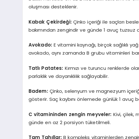
oluşması desteklenir.
Kabak Çekirdeğ
i:
Çinko içeriği ile saçları bes
bakımından zengindir ve günde 1 avuç tuzsuz ola
Avokado:
E vitamini kaynağı, birçok sağlıklı y
avokado, aynı zamanda B grubu vitaminleri barın
Tatlı
Patates:
Kırmızı ve turuncu renklerde ol
parlaklık ve dayanıklılık sağlayabilir.
Badem:
Çinko, selenyum ve magnezyum içeriği 
gösterir. Saç kaybını önlemede günlük 1 avuç b
C vitamininden zengin meyveler:
Kivi, çilek
günde en az 2 porsiyon tüketilmeli.
Tam Tahıllar:
B kompleks vitaminlerden zengin