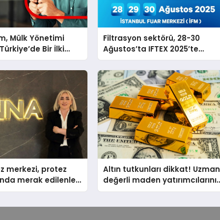
m, Mülk Yönetimi
Filtrasyon sektörü, 28-30
ürkiye’de Bir İlki
Ağustos’ta IFTEX 2025’te
tirmek İçin Yayında
buluşacak
z merkezi, protez
Altın tutkunları dikkat! Uzman
nda merak edilenleri
değerli maden yatırımcılarını
uyardı!