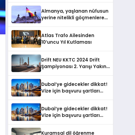
Almanya, yaşlanan nüfusun
yerine nitelikli göçmenlere
kapılarını açıyor
Atlas Trafo Ailesinden
10’uncu Yıl Kutlaması
Drift NEU KKTC 2024 Drift
Şampiyonası 2. Yarışı Yakın
Doğu Kampüsünde
Gerçekleştirildi
Dubai’ye gidecekler dikkat!
Vize için başvuru şartları
değişti
Dubai’ye gidecekler dikkat!
Vize için başvuru şartları
değişti
Kuramsal dil öğrenme