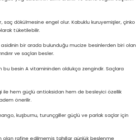
ler, saç dökülmesine engel olur. Kabuklu kuruyemişler, çinko
rak tüketilebilir.
ağ asidinin bir arada bulunduğu mucize besinlerden biri olan
dırır ve saçları besler.
an bu besin A vitamininden oldukça zengindir. Saçlara
ile hem güçlü antioksidan hem de besleyici özellik
adem önerilir.
, mango, kuşburnu, turunçgiller güçlü ve parlak saçlar için
 olan rafine edilmemiş tahıllar günlük beslenme