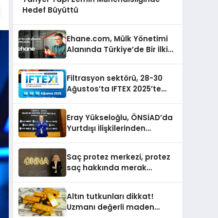
Hedef Büyüttü
Ehane.com, Mülk Yönetimi
Alanında Türkiye’de Bir İlki
Gerçekleştirmek İçin
Yayında
Filtrasyon sektörü, 28-30
Ağustos’ta IFTEX 2025’te
buluşacak
Eray Yükseloğlu, ÖNSİAD’da
Yurtdışı İlişkilerinden
Sorumlu Genel Başkan
Yardımcısı Oldu
Saç protez merkezi, protez
saç hakkında merak
edilenleri anlattı
Altın tutkunları dikkat!
Uzmanı değerli maden
yatırımcılarını uyardı!