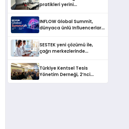
pratikleri yerini
performansa dayalı
iletişime bırakıyor
INFLOW Global Summit,
dünyaca ünlü Influencerları
İstanbul’da buluşturuyor
SESTEK yeni çözümü ile,
çağrı merkezlerinde
kapasite planlama
verimliliğini 4 kat artırıyor
Türkiye Kentsel Tesis
Yönetim Derneği, 2’nci
Yönetim Kurulu Çalışma
Kampı düzenlendi