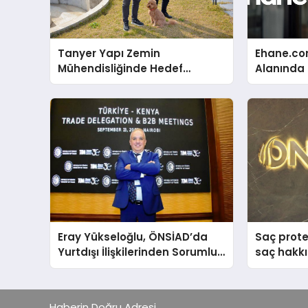
Tanyer Yapı Zemin
Ehane.co
Mühendisliğinde Hedef
Alanında T
Büyüttü
Gerçekleş
Eray Yükseloğlu, ÖNSİAD’da
Saç prote
Yurtdışı İlişkilerinden Sorumlu
saç hakkı
Genel Başkan Yardımcısı Oldu
anlattı
Haberin Doğru Adresi