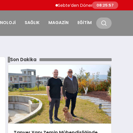
Sebte’den Dönen Faslı Göçmenlere Sınırda T
08:25:58
KNOLOJİ
SAĞLIK
MAGAZİN
EĞİTİM
Son Dakika
Tanyer Yapı Zemin Mühendisliğinde