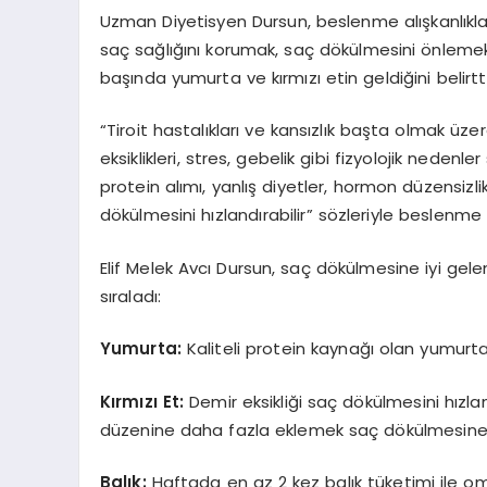
Uzman Diyetisyen Dursun, beslenme alışkanlıklar
saç sağlığını korumak, saç dökülmesini önleme
başında yumurta ve kırmızı etin geldiğini belirtti
“Tiroit hastalıkları ve kansızlık başta olmak üzer
eksiklikleri, stres, gebelik gibi fizyolojik neden
protein alımı, yanlış diyetler, hormon düzensizlik
dökülmesini hızlandırabilir” sözleriyle beslenme a
Elif Melek Avcı Dursun, saç dökülmesine iyi gel
sıraladı:
Yumurta:
Kaliteli protein kaynağı olan yumurt
Kırmızı
Et:
Demir eksikliği saç dökülmesini hızlan
düzenine daha fazla eklemek saç dökülmesine ka
Balık:
Haftada en az 2 kez balık tüketimi ile omeg