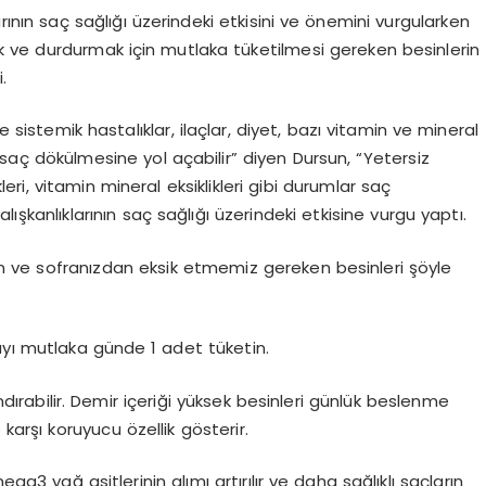
ının saç sağlığı üzerindeki etkisini ve önemini vurgularken
k ve durdurmak için mutlaka tüketilmesi gereken besinlerin
.
e sistemik hastalıklar, ilaçlar, diyet, bazı vitamin ve mineral
ler saç dökülmesine yol açabilir” diyen Dursun, “Yetersiz
leri, vitamin mineral eksiklikleri gibi durumlar saç
lışkanlıklarının saç sağlığı üzerindeki etkisine vurgu yaptı.
en ve sofranızdan eksik etmemiz gereken besinleri şöyle
ayı mutlaka günde 1 adet tüketin.
dırabilir. Demir içeriği yüksek besinleri günlük beslenme
rşı koruyucu özellik gösterir.
a3 yağ asitlerinin alımı artırılır ve daha sağlıklı saçların