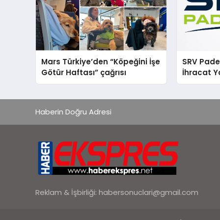
Mars Türkiye’den “Köpeğini İşe
SRV Padel
Götür Haftası” çağrısı
İhracat Y
Padel Ko
Haberin Doğru Adresi
Reklam & İşbirliği:
habersonuclari@gmail.com