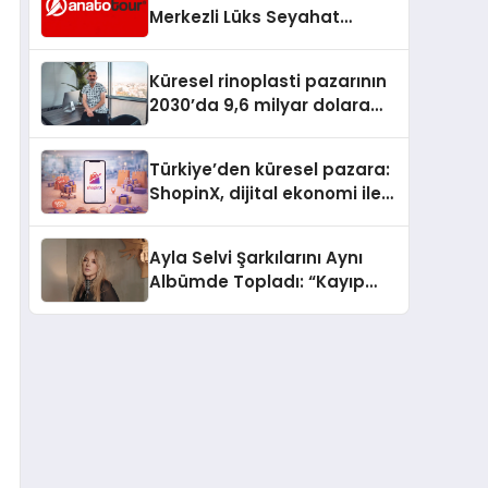
Merkezli Lüks Seyahat
Hizmetleriyle Küresel
Turizmde Öne Çıkıyor
Küresel rinoplasti pazarının
2030’da 9,6 milyar dolara
ulaşması bekleniyor
Türkiye’den küresel pazara:
ShopinX, dijital ekonomi ile
gerçek dünya alışverişini bir
araya getirmeyi hedefliyor
Ayla Selvi Şarkılarını Aynı
Albümde Topladı: “Kayıp
Kasetler 1” 31 Temmuz’da
Yayında