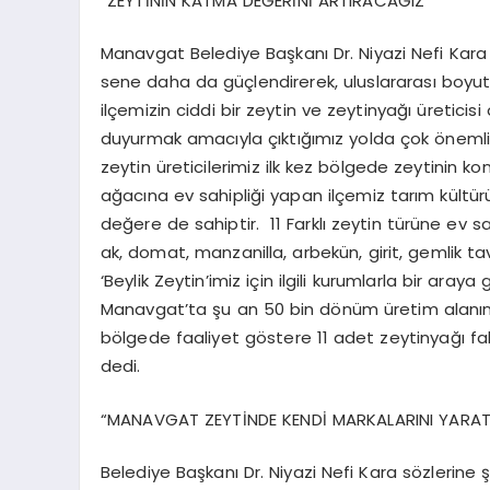
“ZEYTİNİN KATMA DEĞERİNİ ARTIRACAĞIZ”
Manavgat Belediye Başkanı Dr. Niyazi Nefi Kara i
sene daha da güçlendirerek, uluslararası boyuta 
ilçemizin ciddi bir zeytin ve zeytinyağı üreti
duyurmak amacıyla çıktığımız yolda çok önemli 
zeytin üreticilerimiz ilk kez bölgede zeytinin 
ağacına ev sahipliği yapan ilçemiz tarım kültür
değere de sahiptir. 11 Farklı zeytin türüne ev s
ak, domat, manzanilla, arbekün, girit, gemlik ta
‘Beylik Zeytin’imiz için ilgili kurumlarla bir ar
Manavgat’ta şu an 50 bin dönüm üretim alanında 
bölgede faaliyet göstere 11 adet zeytinyağı fabr
dedi.
“MANAVGAT ZEYTİNDE KENDİ MARKALARINI YARA
Belediye Başkanı Dr. Niyazi Nefi Kara sözlerine