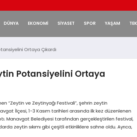
DÜNYA
EKONOMİ
SİYASET
SPOR
YAŞAM
TE
tansiyelini Ortaya Çıkardı
ytin Potansiyelini Ortaya
n “Zeytin ve Zeytinyağı Festivali”, şehrin zeytin
avgat İlçesi, 1-3 Kasım tarihleri arasında ilk kez düzenlenen
ptı. Manavgat Belediyesi tarafından gerçekleştirilen festival,
arda zeytin sıkımı gibi çeşitli etkinliklere sahne oldu. Ayrıca,