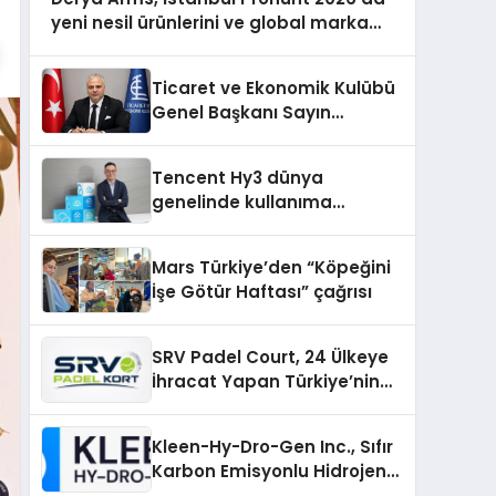
yeni nesil ürünlerini ve global marka
vizyonunu sergiledi
Ticaret ve Ekonomik Kulübü
Genel Başkanı Sayın
Mehmet Ulutaş, ekonomiye
dair yaptığı açıklamada
Tencent Hy3 dünya
şunları kaydetti:
genelinde kullanıma
sunuldu
Mars Türkiye’den “Köpeğini
İşe Götür Haftası” çağrısı
SRV Padel Court, 24 Ülkeye
İhracat Yapan Türkiye’nin
Padel Kortu Üretim Gücü
Kleen-Hy-Dro-Gen Inc., Sıfır
Karbon Emisyonlu Hidrojen
Isıtma Teknolojisinde ISO ve