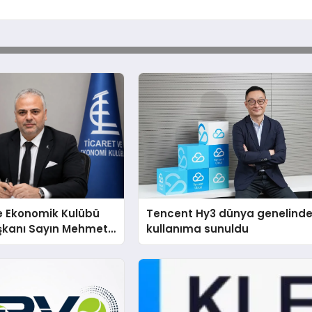
e Ekonomik Kulübü
Tencent Hy3 dünya genelind
şkanı Sayın Mehmet
kullanıma sunuldu
konomiye dair yaptığı
a şunları kaydetti: