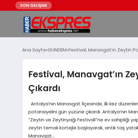
SON GELİŞME
Ana Sayfa
GÜNDEM
Festival, Manavgat’ın Zeytin Po
Festival, Manavgat’ın Ze
Çıkardı
Antalya’nın Manavgat İlçesinde, ilk kez düzenlene
potansiyelini gün yüzüne çıkardı. Antalya’nın Man
“Zeytin ve Zeytinyağı Festivali”ne ev sahipliği ya
zeytin temalı kortejle başlayarak, antik taş yatakl
Manavgat…