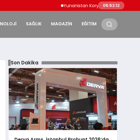
Yunanistan Korydallos Cezaevi’nde Türk Mah
05:52:13
KNOLOJİ
SAĞLIK
MAGAZİN
EĞİTİM
Son Dakika
Derya Arms, İstanbul Prohunt 2026’da