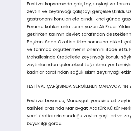
Festival kapsamında çalıştay, söyleşi ve for
zeytin ve zeytinyağı çalıştayı gerçekleştirildi.
gastronomi konuları ele alındı. İkinci günde g
Foruma katılan ünlü tarım yazarı Ali Ekber Yıldırım
getirirken tarımın devlet tarafından desteklenm
Başkanı Seda Özel ise iklim sorununa dikkat çek
ve tarımda örgütlenmenin önemini ifade etti. 
Mahallesinde üreticilerle zeytinyağı konulu sö
zeytinlerinden geleneksel taş sıkma yöntemiyle
kadınlar tarafından soğuk sıkım zeytinyağı etkinl
FESTİVAL ÇARŞISINDA SERGİLENEN MANAVGAT’IN
Festival boyunca, Manavgat yöresine ait zeytin v
tarihleri arasında Manavgat Atatürk Kültür Mer
yerel üreticilerin sunduğu zeytin çeşitleri ve z
büyük ilgi gördü.