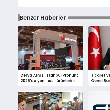
Benzer Haberler
Derya Arms, İstanbul Prohunt
Ticaret v
2026’da yeni nesil ürünlerini ve
Genel Ba
global marka vizyonunu
Ulutaş, e
sergiledi
açıklamad