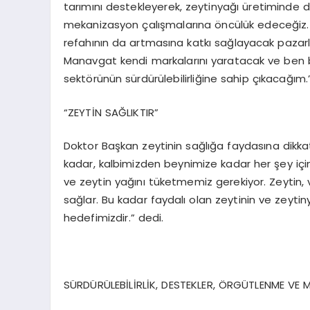
tarımını destekleyerek, zeytinyağı üretiminde 
mekanizasyon çalışmalarına öncülük edeceğiz. 
refahının da artmasına katkı sağlayacak pazarla
Manavgat kendi markalarını yaratacak ve ben be
sektörünün sürdürülebilirliğine sahip çıkacağım.
“ZEYTİN SAĞLIKTIR”
Doktor Başkan zeytinin sağlığa faydasına dikkat
kadar, kalbimizden beynimize kadar her şey için s
ve zeytin yağını tüketmemiz gerekiyor. Zeytin, v
sağlar. Bu kadar faydalı olan zeytinin ve zeyti
hedefimizdir.” dedi.
SÜRDÜRÜLEBİLİRLİK, DESTEKLER, ÖRGÜTLENME V