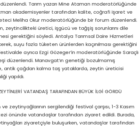
um düzenlendi. Tarım yazarı Mine Ataman moderatörlüğünde
 Uzman akademisyenler tarafından kalite, coğrafi işaret ve
azeteci Meliha Okur moderatörlüğünde bir forum düzenlendi.
, zeytincilikteki üretici, işgücü ve tağşiş sorunlarını dile
esi gerektiğini söyledi. Antalya Tarımsal Daire Hizmetleri
erek, suyu fazla tüketen ürünlerden kaçınılması gerektiğini
Festivalde ayrıca Ezgi Gözeger’in moderatörlüğünde Saraçlı
yleşi düzenlendi. Manavgat’ın genetiği bozulmamış
, antik çağdan kalma taş yataklarda, zeytin üreticisi
iği yapıldı.
 ZEYTİNLERİ VATANDAŞ TARAFINDAN BÜYÜK İLGİ GÖRDÜ
e zeytinyağlarının sergilendiği festival çarşısı, 1-3 Kasım
kezi önünde vatandaşlar tarafından ziyaret edildi. Burada,
eytinyağları ziyaretçiyle buluşurken, vatandaşlar tarafından