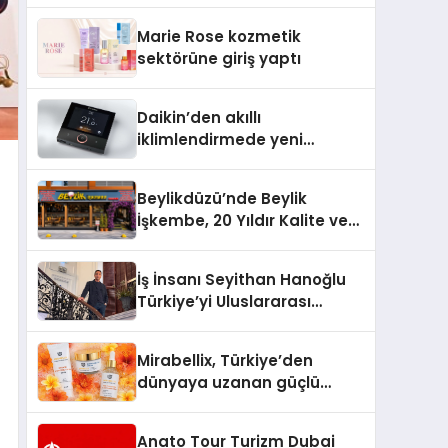
TSSA Düzenleyici Onaylarını
Marie Rose kozmetik
Aldı
sektörüne giriş yaptı
Daikin’den akıllı
iklimlendirmede yeni
dönem: Madoka Plus
Türkiye’de
Beylikdüzü’nde Beylik
İşkembe, 20 Yıldır Kalite ve
Lezzetin Değişmeyen Adresi
İş İnsanı Seyithan Hanoğlu
Türkiye’yi Uluslararası
Arenada Tanıtmayı
Hedefliyor
Mirabellix, Türkiye’den
dünyaya uzanan güçlü
büyümesini sürdürüyor
Anato Tour Turizm Dubai