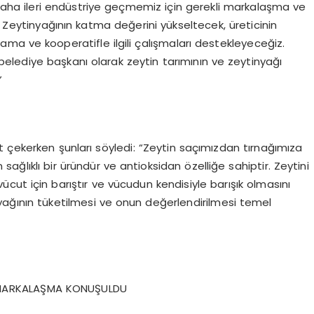
daha ileri endüstriye geçmemiz için gerekli markalaşma ve
Zeytinyağının katma değerini yükseltecek, üreticinin
ma ve kooperatifle ilgili çalışmaları destekleyeceğiz.
lediye başkanı olarak zeytin tarımının ve zeytinyağı
”
 çekerken şunları söyledi: “Zeytin saçımızdan tırnağımıza
ağlıklı bir üründür ve antioksidan özelliğe sahiptir. Zeytini
ücut için barıştır ve vücudun kendisiyle barışık olmasını
nyağının tüketilmesi ve onun değerlendirilmesi temel
E MARKALAŞMA KONUŞULDU