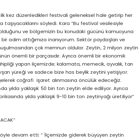
lk kez düzenledikleri festivali geleneksel hale getirip her
taşıyacaklarını söyledi. Kara “Bu festival vesilesiyle
cisi olduğunu ve bölgemizin bu konudaki gücünü kamuoyuna
bir adım attığımıza inanıyorum. Sektör paydaşları ve
konuşulmasından çok memnun oldular. Zeytin, 2 milyon zeytin
ünün önemli bir parçasıdır. Ayrıca önemli bir ekonomik
ahipliği yapan ilçemizde; kalamata, memecik, ayvalık, tarı
vşan yüreği ve sadece bize has beylik zeytini yetişiyor.
aya gelerek coğrafi işaret alınmasına öncülük edeceğiz.
yılda yaklaşık 50 bin ton zeytin elde ediliyor. Ayrıca
ikasında yılda yaklaşık 9-10 bin ton zeytinyağı üretiliyor”
TACAK”
 şöyle devam etti: “ İlçemizde giderek büyüyen zeytin