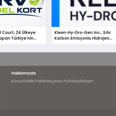
 Court, 24 Ülkeye
Kleen-Hy-Dro-Gen Inc., Sıfır
apan Türkiye’nin
Karbon Emisyonlu Hidrojen
rtu Üretim Gücü
Isıtma Teknolojisinde ISO ve
TSSA Düzenleyici Onaylarını
Aldı
Hakkımızda
Künye
Gizlilik Politikası
Çerez Politikası
İletişim