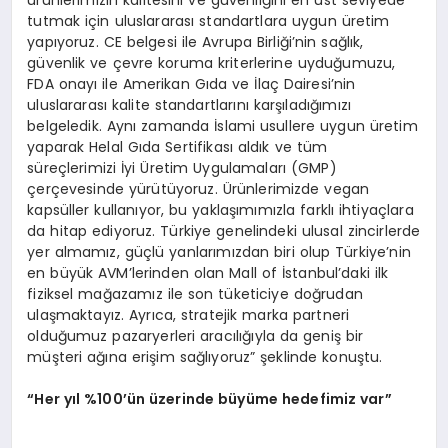
ürünlerimizin kalitesini ve güvenliğini en üst seviyede
tutmak için uluslararası standartlara uygun üretim
yapıyoruz. CE belgesi ile Avrupa Birliği’nin sağlık,
güvenlik ve çevre koruma kriterlerine uyduğumuzu,
FDA onayı ile Amerikan Gıda ve İlaç Dairesi’nin
uluslararası kalite standartlarını karşıladığımızı
belgeledik. Aynı zamanda İslami usullere uygun üretim
yaparak Helal Gıda Sertifikası aldık ve tüm
süreçlerimizi İyi Üretim Uygulamaları (GMP)
çerçevesinde yürütüyoruz. Ürünlerimizde vegan
kapsüller kullanıyor, bu yaklaşımımızla farklı ihtiyaçlara
da hitap ediyoruz. Türkiye genelindeki ulusal zincirlerde
yer almamız, güçlü yanlarımızdan biri olup Türkiye’nin
en büyük AVM’lerinden olan Mall of İstanbul’daki ilk
fiziksel mağazamız ile son tüketiciye doğrudan
ulaşmaktayız. Ayrıca, stratejik marka partneri
olduğumuz pazaryerleri aracılığıyla da geniş bir
müşteri ağına erişim sağlıyoruz” şeklinde konuştu.
“Her yıl %100’ün üzerinde büyüme hedefimiz var”