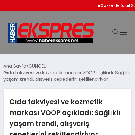
Gazze’de İsrail Saldırıla
DÜNYA
Ana Sayfa
GÜNCEL
Gıda takviyesi ve kozmetik markası VOOP açıkladı: Sağlıklı
yaşam trendi, alışveriş sepetlerini şekillendiriyor
EKONOMİ
SİYASET
Gıda takviyesi ve kozmetik
markası VOOP açıkladı: Sağlıklı
SPOR
yaşam trendi, alışveriş
sepetlerini şekillendiriyor
YAŞAM