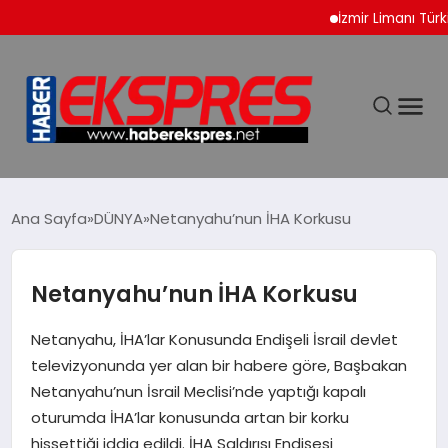
İzmir Limanı Türkiye 
DÜNYA
Ana Sayfa
DÜNYA
Netanyahu’nun İHA Korkusu
EKONOMİ
Netanyahu’nun İHA Korkusu
SİYASET
Netanyahu, İHA’lar Konusunda Endişeli İsrail devlet
televizyonunda yer alan bir habere göre, Başbakan
SPOR
Netanyahu’nun İsrail Meclisi’nde yaptığı kapalı
oturumda İHA’lar konusunda artan bir korku
hissettiği iddia edildi. İHA Saldırısı Endişesi
YAŞAM