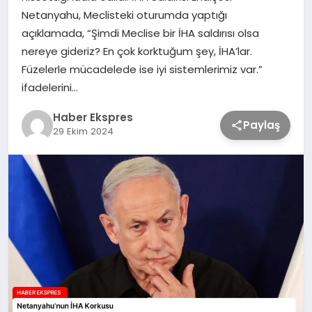
Netanyahu, Meclisteki oturumda yaptığı
açıklamada, “Şimdi Meclise bir İHA saldırısı olsa
TEKNOLOJİ
nereye gideriz? En çok korktuğum şey, İHA’lar.
Füzelerle mücadelede ise iyi sistemlerimiz var.”
SAĞLIK
ifadelerini…
Haber Ekspres
MAGAZİN
Paylaş
29 Ekim 2024
EĞİTİM