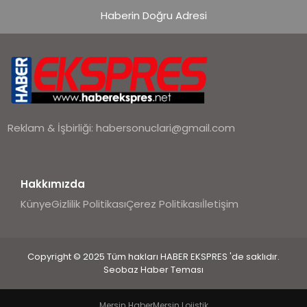
Haberin Doğru Adresi
Reklam & İşbirliği:
habersonuclari@gmail.com
Hakkımızda
Künye
Gizlilik Politikası
Çerez Politikası
İletişim
Copyright © 2025 Tüm hakları HABER EKSPRES 'de saklıdır.
Seobaz Haber Teması
Mersin Haber
Mersin Lojistik