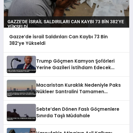
Gazze’de İsrail Saldırıları Can Kaybı 73 Bin
382’ye Yükseldi
Trump Göçmen Kamyon Şoförleri
Yerine Gazileri İstihdam Edecek
Düzenlemeyi Duyurdu
Macaristan Kuraklık Nedeniyle Paks
Nükleer Santralini Tamamen
Kapatma Tehlikesiyle Karşı Karşıya
Sebte’den Dönen Faslı Göçmenlere
Sınırda Taşlı Müdahale