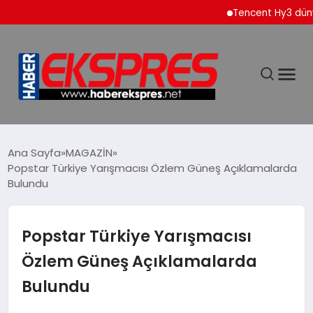
Tencent Hy3 dünya gen
DÜNYA
Ana Sayfa
MAGAZİN
Popstar Türkiye Yarışmacısı Özlem Güneş Açıklamalarda
Bulundu
EKONOMİ
SİYASET
Popstar Türkiye Yarışmacısı
Özlem Güneş Açıklamalarda
SPOR
Bulundu
YAŞAM