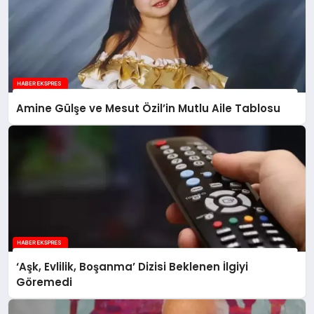
Amine Gülşe ve Mesut Özil’in Mutlu Aile Tablosu
‘Aşk, Evlilik, Boşanma’ Dizisi Beklenen İlgiyi
Göremedi