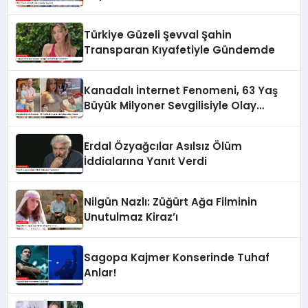
Türkiye Güzeli Şevval Şahin
Transparan Kıyafetiyle Gündemde
Kanadalı İnternet Fenomeni, 63 Yaş
Büyük Milyoner Sevgilisiyle Olay
Yarattı
Erdal Özyağcılar Asılsız Ölüm
İddialarına Yanıt Verdi
Nilgün Nazlı: Züğürt Ağa Filminin
Unutulmaz Kiraz’ı
Sagopa Kajmer Konserinde Tuhaf
Anlar!