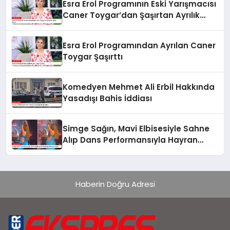
Esra Erol Programının Eski Yarışmacısı
Caner Toygar’dan Şaşırtan Ayrılık
Kararı
Esra Erol Programından Ayrılan Caner
Toygar Şaşırttı
Komedyen Mehmet Ali Erbil Hakkında
Yasadışı Bahis İddiası
Simge Sağın, Mavi Elbisesiyle Sahne
Alıp Dans Performansıyla Hayran
Bıraktı
Haberin Doğru Adresi