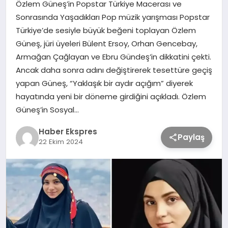
Özlem Güneş’in Popstar Türkiye Macerası ve
Sonrasında Yaşadıkları Pop müzik yarışması Popstar
TEKNOLOJİ
Türkiye’de sesiyle büyük beğeni toplayan Özlem
Güneş, jüri üyeleri Bülent Ersoy, Orhan Gencebay,
Armağan Çağlayan ve Ebru Gündeş’in dikkatini çekti.
SAĞLIK
Ancak daha sonra adını değiştirerek tesettüre geçiş
yapan Güneş, “Yaklaşık bir aydır açığım” diyerek
MAGAZİN
hayatında yeni bir döneme girdiğini açıkladı. Özlem
Güneş’in Sosyal…
EĞİTİM
Haber Ekspres
Paylaş
22 Ekim 2024