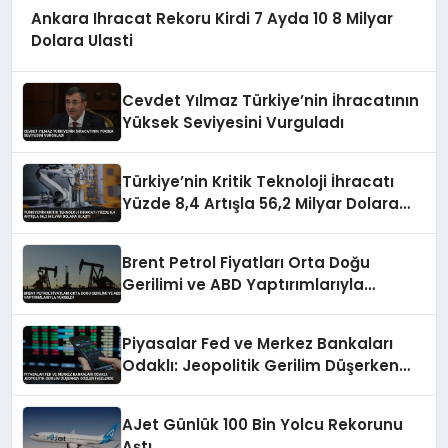
Ankara Ihracat Rekoru Kirdi 7 Ayda 10 8 Milyar
Dolara Ulasti
Cevdet Yılmaz Türkiye’nin İhracatının
Yüksek Seviyesini Vurguladı
Türkiye’nin Kritik Teknoloji İhracatı
Yüzde 8,4 Artışla 56,2 Milyar Dolara
Ulaştı
Brent Petrol Fiyatları Orta Doğu
Gerilimi ve ABD Yaptırımlarıyla
Yükseldi
Piyasalar Fed ve Merkez Bankaları
Odaklı: Jeopolitik Gerilim Düşerken
Gözler Faizlerde
AJet Günlük 100 Bin Yolcu Rekorunu
Aştı