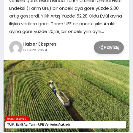
verilere göre, eylül ayında Tarım Ürünleri Üretici Fiyat
Endeksi (Tarım ÜFE) bir önceki aya göre yüzde 2,00
artış gösterdi. Yıllık Artış Yüzde 52,28 Oldu Eylül ayına
TEKNOLOJİ
ilişkin verilere göre, Tarım ÜFE bir önceki yılın Aralık
ayına göre yüzde 20,28, bir önceki yılın aynı…
SAĞLIK
Haber Ekspres
Paylaş
15 Ekim 2024
MAGAZİN
EĞİTİM