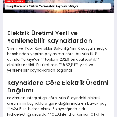
Elektrik Üretimi Yerli ve
Yenilenebilir Kaynaklardan
‘Enerji ve Tabii Kaynaklar Bakanlığı’nın X sosyal medya
hesabından yapılan paylaşıma göre, bu yılın ilk 8
ayında Türkiye’de **toplam 232,6 teravatsaatlik**
elektrik üretildi. Bu üretimin **%62,8’i** yerli ve
yenilenebilir kaynaklardan sağlandı.
Kaynaklara Göre Elektrik Üretimi
Dağılımı
Paylaşılan infografiğe göre, yılın 8 ayındaki elektrik
üretiminin kaynaklara göre dağılımında en büyük pay
**%24,5 ile hidroelektrik** kaynağında oldu.
Hidroelektriği sırasıyla **%20,1 ile ithal kömür, %17,1 ile