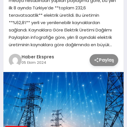
medya hesabından yapılan paylaşıma göre, bu yılın
ilk 8 ayında Türkiye’de **toplam 232,6
teravatsaatlik** elektrik üretildi. Bu üretimin
TEKNOLOJİ
**%62,8’i** yerli ve yenilenebilir kaynaklardan
sağlandı. Kaynaklara Göre Elektrik Üretimi Dağılımı
SAĞLIK
Paylaşılan infografiğe göre, yılın 8 ayındaki elektrik
üretiminin kaynaklara göre dağılımında en büyük…
MAGAZİN
Haber Ekspres
Paylaş
05 Ekim 2024
EĞİTİM