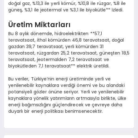
doğal gaz, %13,3 ile yerli kömür, %10,8 ile rüzgar, %8 ile
güneş, %3,1 ile jeotermal ve %3,1 ile biyokütle** izledi.
Üretim Miktarları
Bu 8 aylık dönemde, hidroelektrikten **57,1
teravatsaat, ithal kömürden 46,8 teravatsaat, doğal
gazdan 39,7 teravatsaat, yerli kömürden 31
teravatsaat, rüzgardan 25,2 teravatsaat, güneşten 18,5
teravatsaat, jeotermalden 7,2 teravatsaat ve
biyokütleden 7,1 teravatsaat** elektrik üretildi.
Bu veriler, Türkiye’nin enerji üretiminde yerli ve
yenilenebilir kaynaklara verdiği önemi ve bu alandaki
potansiyeli gözler önüne seriyor. Yerli ve yenilenebilir
kaynaklara yönelik yatırımların artmasıyla birlikte, ülke
enerji bağımsızlığını güçlendirecek ve çevreye daha
duyarlı bir enerji politikası benimsenecektir.