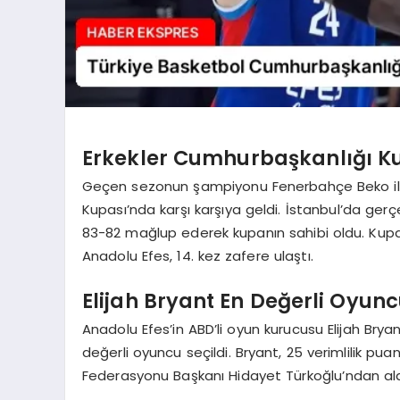
Erkekler Cumhurbaşkanlığı Ku
Geçen sezonun şampiyonu Fenerbahçe Beko ile li
Kupası’nda karşı karşıya geldi. İstanbul’da ge
83-82 mağlup ederek kupanın sahibi oldu. Kup
Anadolu Efes, 14. kez zafere ulaştı.
Elijah Bryant En Değerli Oyunc
Anadolu Efes’in ABD’li oyun kurucusu Elijah Bry
değerli oyuncu seçildi. Bryant, 25 verimlilik pua
Federasyonu Başkanı Hidayet Türkoğlu’ndan ald