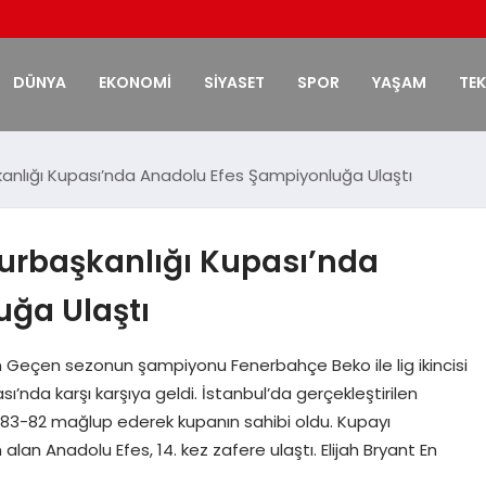
DÜNYA
EKONOMİ
SİYASET
SPOR
YAŞAM
TE
nlığı Kupası’nda Anadolu Efes Şampiyonluğa Ulaştı
urbaşkanlığı Kupası’nda
ğa Ulaştı
n Geçen sezonun şampiyonu Fenerbahçe Beko ile lig ikincisi
’nda karşı karşıya geldi. İstanbul’da gerçekleştirilen
3-82 mağlup ederek kupanın sahibi oldu. Kupayı
an Anadolu Efes, 14. kez zafere ulaştı. Elijah Bryant En