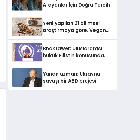
Arayanlar İçin Doğru Tercih
Yeni yapilan 31 bilimsel
araştırmaya göre, Vegan
Köpek Maması ve Vegan
Kedi Mamasının İyi
Bhaktawer: Uluslararası
Sindirildiğini Ortaya Koydu
hukuk Filistin konusunda
çifte standart uyguluyor
Yunan uzman: Ukrayna
savaşı bir ABD projesi