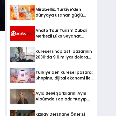
Hedefliyor
Mirabellix, Türkiye’den
dünyaya uzanan güçlü
büyümesini sürdürüyor
Anato Tour Turizm Dubai
Merkezli Lüks Seyahat
Hizmetleriyle Küresel
Turizmde Öne Çıkıyor
Küresel rinoplasti pazarının
2030’da 9,6 milyar dolara
ulaşması bekleniyor
Türkiye’den küresel pazara:
ShopinX, dijital ekonomi ile
gerçek dünya alışverişini bir
araya getirmeyi hedefliyor
Ayla Selvi Şarkılarını Aynı
Albümde Topladı: “Kayıp
Kasetler 1” 31 Temmuz’da
Yayında
Kızılay Dershane Önerisi