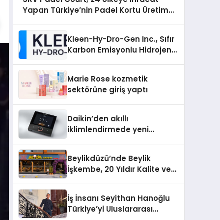
Yapan Türkiye’nin Padel Kortu Üretim
Gücü
Kleen-Hy-Dro-Gen Inc., Sıfır
Karbon Emisyonlu Hidrojen
Isıtma Teknolojisinde ISO ve
TSSA Düzenleyici Onaylarını
Marie Rose kozmetik
Aldı
sektörüne giriş yaptı
Daikin’den akıllı
iklimlendirmede yeni
dönem: Madoka Plus
Türkiye’de
Beylikdüzü’nde Beylik
İşkembe, 20 Yıldır Kalite ve
Lezzetin Değişmeyen Adresi
İş İnsanı Seyithan Hanoğlu
Türkiye’yi Uluslararası
Arenada Tanıtmayı