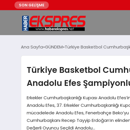
SON GELİŞME
Ana Sayfa
GÜNDEM
Türkiye Basketbol Cumhurbaşka
Türkiye Basketbol Cumh
Anadolu Efes Şampiyonlu
Erkekler Cumhurbaşkanlığı Kupası Anadolu Efes’i
Anadolu Efes, 37. Erkekler Cumhurbaşkanlığı Kupası
mücadelede Anadolu Efes, Fenerbahçe Beko’yu 8
Cumhurbaşkanı Recep Tayyip Erdoğan’ın elinden al
Değerli Oyuncu Seçildi Anadolu…