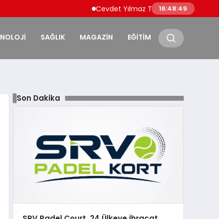
Cevdet Yılmaz Türkiye’nin İhracatının Yüks
16:48:50
KNOLOJİ
SAĞLIK
MAGAZİN
EĞİTİM
Son Dakika
SRV Padel Court, 24 Ülkeye İhracat