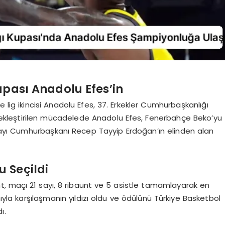
pası Anadolu Efes’in
g ikincisi Anadolu Efes, 37. Erkekler Cumhurbaşkanlığı
rçekleştirilen mücadelede Anadolu Efes, Fenerbahçe Beko’yu
ayı Cumhurbaşkanı Recep Tayyip Erdoğan’ın elinden alan
u Seçildi
ant, maçı 21 sayı, 8 ribaunt ve 5 asistle tamamlayarak en
nıyla karşılaşmanın yıldızı oldu ve ödülünü Türkiye Basketbol
ı.