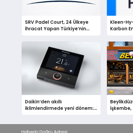
SRV Padel Court, 24 Ülkeye
Kleen-Hy-
İhracat Yapan Türkiye’nin
Karbon Em
Padel Kortu Üretim Gücü
Isıtma Te
TSSA Düze
Aldı
Daikin’den akıllı
Beylikdüz
iklimlendirmede yeni dönem:
İşkembe, 2
Madoka Plus Türkiye’de
Lezzetin 
Haberin Doğru Adresi