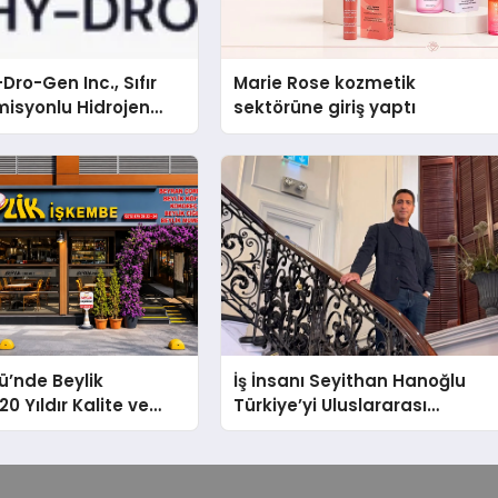
Dro-Gen Inc., Sıfır
Marie Rose kozmetik
isyonlu Hidrojen
sektörüne giriş yaptı
knolojisinde ISO ve
nleyici Onaylarını
ü’nde Beylik
İş İnsanı Seyithan Hanoğlu
0 Yıldır Kalite ve
Türkiye’yi Uluslararası
Değişmeyen Adresi
Arenada Tanıtmayı Hedefliyo