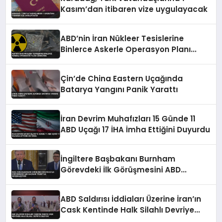
Kasım’dan itibaren vize uygulayacak
ABD’nin İran Nükleer Tesislerine
Binlerce Askerle Operasyon Planı
Gündemde
Çin’de China Eastern Uçağında
Batarya Yangını Panik Yarattı
İran Devrim Muhafızları 15 Günde 11
ABD Uçağı 17 İHA İmha Ettiğini Duyurdu
İngiltere Başbakanı Burnham
Görevdeki İlk Görüşmesini ABD
Başkanı Trump ile Gerçekleştirdi
ABD Saldırısı İddiaları Üzerine İran’ın
Cask Kentinde Halk Silahlı Devriye
Geziyor