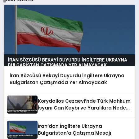
İran Sözcüsü Bekayi Duyurdu İngiltere Ukrayna
Bulgaristan Çatışmada Yer Almayacak
Korydallos Cezaevi’nde Türk Mahkum
İsyanı Can Kaybı ve Yaralılara Neden
Oldu
İran’dan İngiltere Ukrayna
Bulgaristan’a Çatışma Mesajı