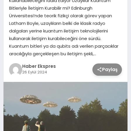
Kullanabileceğini İddia Ediyor Uzaylılar Kuantum
Bitleriyle İletişim Kurabilir mi? Edinburgh
Üniversitesi’nde teorik fizikçi olarak görev yapan
TEKNOLOJİ
Latham Boyle, uzaylıların belki de klasik radyo
dalgaları yerine kuantum iletişim teknolojilerini
SAĞLIK
kullanarak iletişim kurabileceğini öne sürdü.
Kuantum bitleri ya da qubits adı verilen parçacıklar
MAGAZİN
aracılığıyla gerçekleşen bu iletişim şekli,…
Haber Ekspres
EĞİTİM
Paylaş
26 Eylül 2024