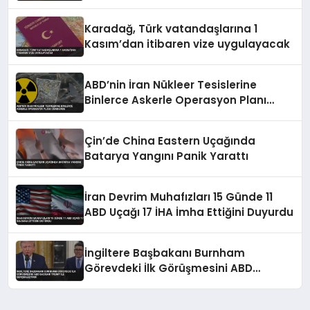
Karadağ, Türk vatandaşlarına 1
Kasım’dan itibaren vize uygulayacak
ABD’nin İran Nükleer Tesislerine
Binlerce Askerle Operasyon Planı
Gündemde
Çin’de China Eastern Uçağında
Batarya Yangını Panik Yarattı
İran Devrim Muhafızları 15 Günde 11
ABD Uçağı 17 İHA İmha Ettiğini Duyurdu
İngiltere Başbakanı Burnham
Görevdeki İlk Görüşmesini ABD
Başkanı Trump ile Gerçekleştirdi