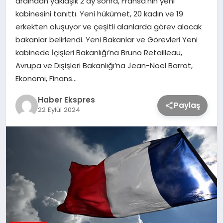
ardından yaklaşık 2 ay sonra, Fransa’nın yeni
kabinesini tanıttı. Yeni hükümet, 20 kadın ve 19
erkekten oluşuyor ve çeşitli alanlarda görev alacak
TEKNOLOJİ
bakanlar belirlendi. Yeni Bakanlar ve Görevleri Yeni
kabinede İçişleri Bakanlığı’na Bruno Retailleau,
SAĞLIK
Avrupa ve Dışişleri Bakanlığı’na Jean-Noel Barrot,
Ekonomi, Finans…
MAGAZİN
Haber Ekspres
Paylaş
22 Eylül 2024
EĞİTİM