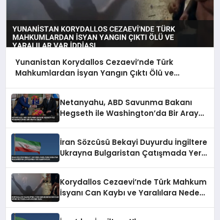
Yunanistan Korydallos Cezaevi’nde Türk
Mahkumlardan İsyan Yangın Çıktı Ölü ve
Yaralılar Var İddiası
Netanyahu, ABD Savunma Bakanı
Hegseth ile Washington’da Bir Araya
Geldi
İran Sözcüsü Bekayi Duyurdu İngiltere
Ukrayna Bulgaristan Çatışmada Yer
Almayacak
Korydallos Cezaevi’nde Türk Mahkum
İsyanı Can Kaybı ve Yaralılara Neden
Oldu