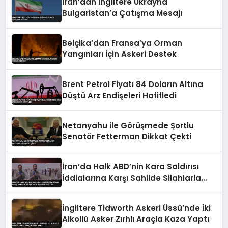
İran’dan İngiltere Ukrayna
Bulgaristan’a Çatışma Mesajı
Belçika’dan Fransa’ya Orman
Yangınları İçin Askeri Destek
Brent Petrol Fiyatı 84 Doların Altına
Düştü Arz Endişeleri Hafifledi
Netanyahu ile Görüşmede Şortlu
Senatör Fetterman Dikkat Çekti
İran’da Halk ABD’nin Kara Saldırısı
İddialarına Karşı Sahilde Silahlarla
Devriye Geziyor
İngiltere Tidworth Askeri Üssü’nde İki
Alkollü Asker Zırhlı Araçla Kaza Yaptı