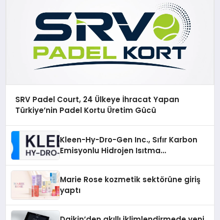
SRV Padel Court, 24 Ülkeye İhracat Yapan
Türkiye’nin Padel Kortu Üretim Gücü
Kleen-Hy-Dro-Gen Inc., Sıfır Karbon
Emisyonlu Hidrojen Isıtma
Teknolojisinde ISO ve TSSA
Düzenleyici Onaylarını Aldı
Marie Rose kozmetik sektörüne giriş
yaptı
Daikin’den akıllı iklimlendirmede yeni