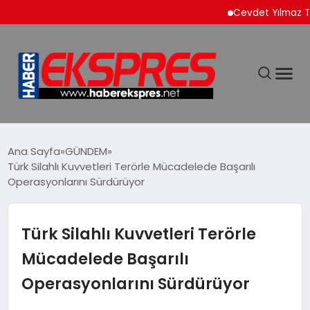
Cevdet Yılmaz Türkiye’
DÜNYA
Ana Sayfa
GÜNDEM
Türk Silahlı Kuvvetleri Terörle Mücadelede Başarılı
Operasyonlarını Sürdürüyor
EKONOMİ
SİYASET
Türk Silahlı Kuvvetleri Terörle
Mücadelede Başarılı
SPOR
Operasyonlarını Sürdürüyor
YAŞAM