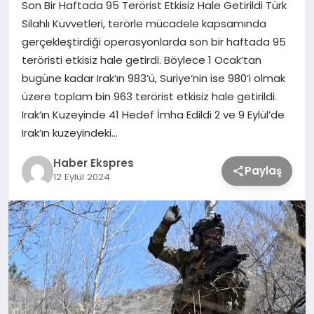
Son Bir Haftada 95 Terörist Etkisiz Hale Getirildi Türk
Silahlı Kuvvetleri, terörle mücadele kapsamında
TEKNOLOJİ
gerçekleştirdiği operasyonlarda son bir haftada 95
teröristi etkisiz hale getirdi. Böylece 1 Ocak’tan
bugüne kadar Irak’ın 983’ü, Suriye’nin ise 980’i olmak
SAĞLIK
üzere toplam bin 963 terörist etkisiz hale getirildi.
Irak’ın Kuzeyinde 41 Hedef İmha Edildi 2 ve 9 Eylül’de
MAGAZİN
Irak’ın kuzeyindeki…
Haber Ekspres
EĞİTİM
Paylaş
12 Eylül 2024