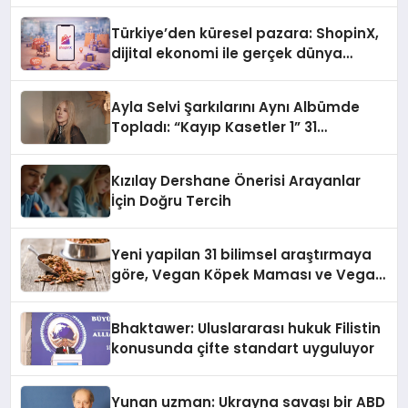
Türkiye’den küresel pazara: ShopinX,
dijital ekonomi ile gerçek dünya
alışverişini bir araya getirmeyi
hedefliyor
Ayla Selvi Şarkılarını Aynı Albümde
Topladı: “Kayıp Kasetler 1” 31
Temmuz’da Yayında
Kızılay Dershane Önerisi Arayanlar
İçin Doğru Tercih
Yeni yapilan 31 bilimsel araştırmaya
göre, Vegan Köpek Maması ve Vegan
Kedi Mamasının İyi Sindirildiğini
Ortaya Koydu
Bhaktawer: Uluslararası hukuk Filistin
konusunda çifte standart uyguluyor
Yunan uzman: Ukrayna savaşı bir ABD