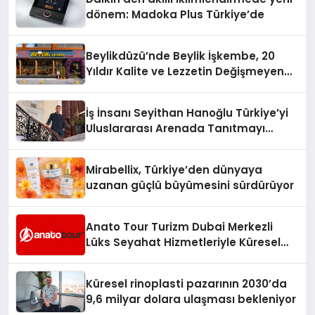
dönem: Madoka Plus Türkiye’de
Beylikdüzü’nde Beylik İşkembe, 20
Yıldır Kalite ve Lezzetin Değişmeyen
Adresi
İş İnsanı Seyithan Hanoğlu Türkiye’yi
Uluslararası Arenada Tanıtmayı
Hedefliyor
Mirabellix, Türkiye’den dünyaya
uzanan güçlü büyümesini sürdürüyor
Anato Tour Turizm Dubai Merkezli
Lüks Seyahat Hizmetleriyle Küresel
Turizmde Öne Çıkıyor
Küresel rinoplasti pazarının 2030’da
9,6 milyar dolara ulaşması bekleniyor