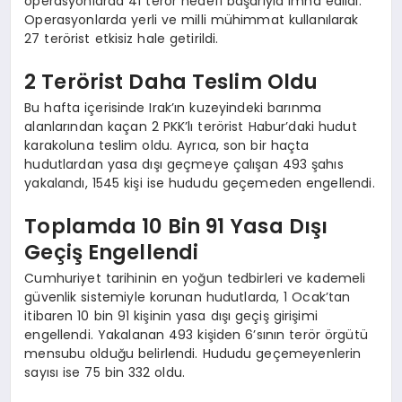
operasyonlarda 41 terör hedefi başarıyla imha edildi.
Operasyonlarda yerli ve milli mühimmat kullanılarak
27 terörist etkisiz hale getirildi.
2 Terörist Daha Teslim Oldu
Bu hafta içerisinde Irak’ın kuzeyindeki barınma
alanlarından kaçan 2 PKK’lı terörist Habur’daki hudut
karakoluna teslim oldu. Ayrıca, son bir haçta
hudutlardan yasa dışı geçmeye çalışan 493 şahıs
yakalandı, 1545 kişi ise hududu geçemeden engellendi.
Toplamda 10 Bin 91 Yasa Dışı
Geçiş Engellendi
Cumhuriyet tarihinin en yoğun tedbirleri ve kademeli
güvenlik sistemiyle korunan hudutlarda, 1 Ocak’tan
itibaren 10 bin 91 kişinin yasa dışı geçiş girişimi
engellendi. Yakalanan 493 kişiden 6’sının terör örgütü
mensubu olduğu belirlendi. Hududu geçemeyenlerin
sayısı ise 75 bin 332 oldu.