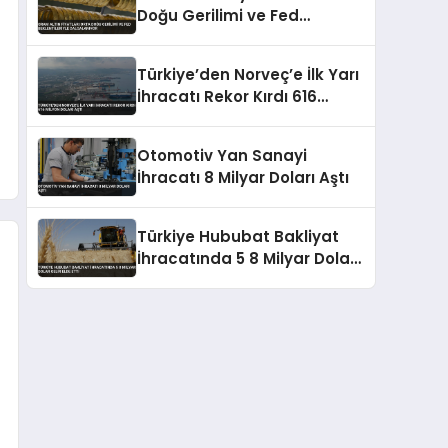
Doğu Gerilimi ve Fed
Beklentileriyle Dalgalanıyor
Türkiye’den Norveç’e İlk Yarı
İhracatı Rekor Kırdı 616
Milyon Doları Aştı
Otomotiv Yan Sanayi
İhracatı 8 Milyar Doları Aştı
Türkiye Hububat Bakliyat
İhracatında 5 8 Milyar Dolar
Gelir Elde Etti