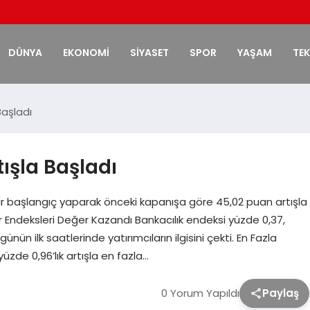
DÜNYA
EKONOMİ
SİYASET
SPOR
YAŞAM
TE
Başladı
ışla Başladı
ir başlangıç yaparak önceki kapanışa göre 45,02 puan artışla
Endeksleri Değer Kazandı Bankacılık endeksi yüzde 0,37,
ün ilk saatlerinde yatırımcıların ilgisini çekti. En Fazla
de 0,96’lık artışla en fazla…
0 Yorum Yapıldı
Paylaş