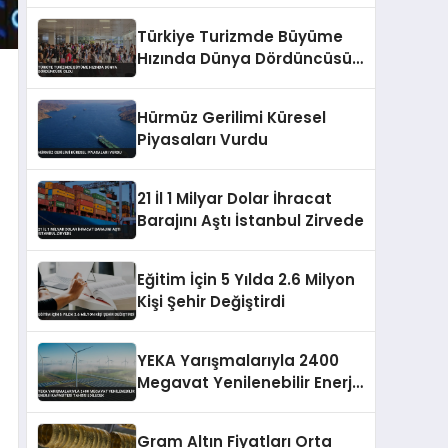
Türkiye Turizmde Büyüme
Hızında Dünya Dördüncüsü
Oldu
Hürmüz Gerilimi Küresel
Piyasaları Vurdu
21 İl 1 Milyar Dolar İhracat
Barajını Aştı İstanbul Zirvede
Eğitim İçin 5 Yılda 2.6 Milyon
Kişi Şehir Değiştirdi
YEKA Yarışmalarıyla 2400
Megavat Yenilenebilir Enerji
Kapasitesi Tahsis Edilecek
Gram Altın Fiyatları Orta