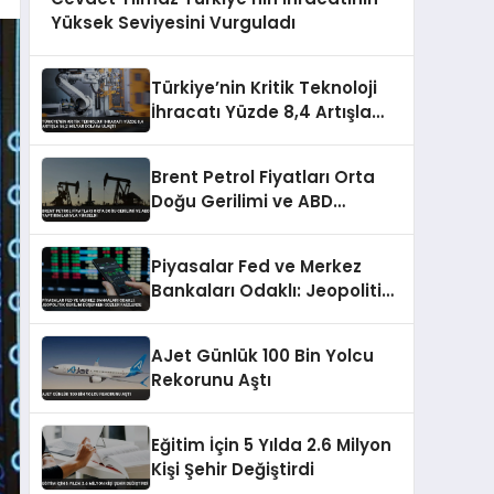
Yüksek Seviyesini Vurguladı
Türkiye’nin Kritik Teknoloji
İhracatı Yüzde 8,4 Artışla
56,2 Milyar Dolara Ulaştı
Brent Petrol Fiyatları Orta
Doğu Gerilimi ve ABD
Yaptırımlarıyla Yükseldi
Piyasalar Fed ve Merkez
Bankaları Odaklı: Jeopolitik
Gerilim Düşerken Gözler
Faizlerde
AJet Günlük 100 Bin Yolcu
Rekorunu Aştı
Eğitim İçin 5 Yılda 2.6 Milyon
Kişi Şehir Değiştirdi