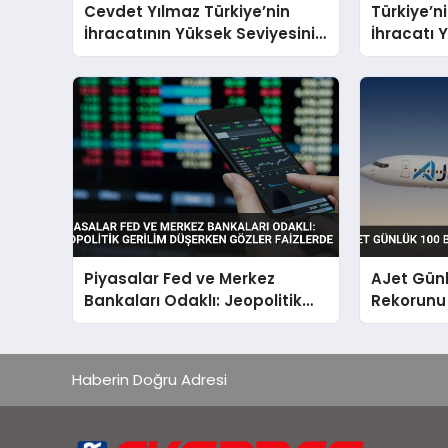
Cevdet Yılmaz Türkiye’nin
Türkiye’ni
İhracatının Yüksek Seviyesini
İhracatı Y
Vurguladı
Milyar Dol
Piyasalar Fed ve Merkez
AJet Günl
Bankaları Odaklı: Jeopolitik
Rekorunu 
Gerilim Düşerken Gözler
Faizlerde
Haberin Doğru Adresi