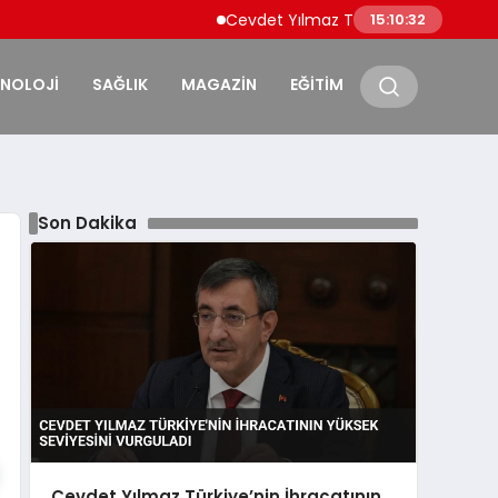
Cevdet Yılmaz Türkiye’nin İhracatının Yüks
15:10:33
KNOLOJİ
SAĞLIK
MAGAZİN
EĞİTİM
Son Dakika
Cevdet Yılmaz Türkiye’nin İhracatının