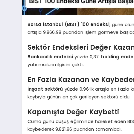
Borsa İstanbul (BIST) 100 endeksi
, güne olu
artışla 9.866,98 puandan işlem görmeye başlad
Sektör Endeksleri Değer Kaza
Bankacılık endeksi
yüzde 0,37,
holding ende
yatırımcıların ilgisini çekti.
En Fazla Kazanan ve Kaybeden
İnşaat sektörü
yüzde 0,96’lık artışla en fazla
kaybıyla günün en çok gerileyen sektörü oldu.
Kapanışta Değer Kaybetti
Cuma günü düşüş eğiliminde hareket eden BIST
kaybederek 9.821,96 puandan tamamladı.