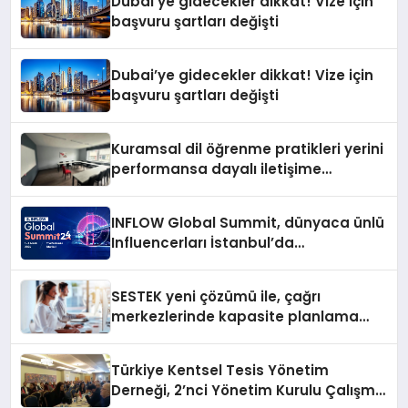
Dubai’ye gidecekler dikkat! Vize için
başvuru şartları değişti
Dubai’ye gidecekler dikkat! Vize için
başvuru şartları değişti
Kuramsal dil öğrenme pratikleri yerini
performansa dayalı iletişime
bırakıyor
INFLOW Global Summit, dünyaca ünlü
Influencerları İstanbul’da
buluşturuyor
SESTEK yeni çözümü ile, çağrı
merkezlerinde kapasite planlama
verimliliğini 4 kat artırıyor
Türkiye Kentsel Tesis Yönetim
Derneği, 2’nci Yönetim Kurulu Çalışma