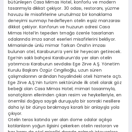
bütünleşen Casa Mimas Hotel, konforlu ve modern
tasarımıyla dikkat çekiyor. 30 odası, restoranı, yüzme
havuzu ile misafirlerine unutulmaz bir konaklama
deneyimi sunmayı hedefleyen otelin eşsiz manzarası
dikkat çekiyor. Konforun ve huzurun adresi Casa
Mimas Hotel’in tepeden tırnağa özenle tasarlanan
odalarında imza sanat eserleri misafirlerini bekliyor.
Mimarisinde ünlü mimar Tarkan Önal’ın imzası
bulunan otel, Karaburun’a yeni bir heyecan getirecek.
Ege’nin saklı bahçesi Karaburun’da yer alan otelin
yatırımcısı Karaburun sevdalısı Ege Zirve A.Ş. Yönetim
Kurulu Başkanı Özgür Cıngıllıoğlu, uzun süren
çalışmalarının ardından hayalindeki oteli hizmete açtı.
Ege Zirve A,Ş.’nin turizm sektöründe ilk oteli olarak göz
bebeği olan Casa Mimas Hotel; mimari tasarımıyla,
sanatçıların ellerinden çıkan resim ve heykelleriyle, en
önemlisi doğaya saygılı duruşuyla bir sonraki nesillere
daha iyi bir dünya bırakmaya kararlı bir anlayışla yola
çıkıyor.
Otelin teras katında yer alan dome odalar açılışa
katılanların yoğun ilgisini çekerken otelin restoran ve
bar kısmı da otel misafiri dışında gelmek isteyenlere