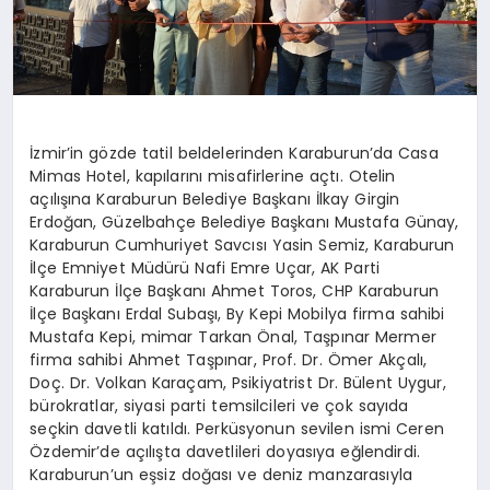
İzmir’in gözde tatil beldelerinden Karaburun’da Casa
Mimas Hotel, kapılarını misafirlerine açtı. Otelin
açılışına Karaburun Belediye Başkanı İlkay Girgin
Erdoğan, Güzelbahçe Belediye Başkanı Mustafa Günay,
Karaburun Cumhuriyet Savcısı Yasin Semiz, Karaburun
İlçe Emniyet Müdürü Nafi Emre Uçar, AK Parti
Karaburun İlçe Başkanı Ahmet Toros, CHP Karaburun
İlçe Başkanı Erdal Subaşı, By Kepi Mobilya firma sahibi
Mustafa Kepi, mimar Tarkan Önal, Taşpınar Mermer
firma sahibi Ahmet Taşpınar, Prof. Dr. Ömer Akçalı,
Doç. Dr. Volkan Karaçam, Psikiyatrist Dr. Bülent Uygur,
bürokratlar, siyasi parti temsilcileri ve çok sayıda
seçkin davetli katıldı. Perküsyonun sevilen ismi Ceren
Özdemir’de açılışta davetlileri doyasıya eğlendirdi.
Karaburun’un eşsiz doğası ve deniz manzarasıyla