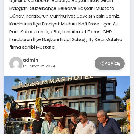
açılışına Karaburun Belediye Başkanı İlkay Girgin
Erdoğan, Güzelbahçe Belediye Başkanı Mustafa
Günay, Karaburun Cumhuriyet Savcısı Yasin Semiz,
TEKNOLOJİ
Karaburun İlçe Emniyet Müdürü Nafi Emre Uçar, AK
Parti Karaburun İlçe Başkanı Ahmet Toros, CHP
SAĞLIK
Karaburun İlçe Başkanı Erdal Subaşı, By Kepi Mobilya
firma sahibi Mustafa…
MAGAZİN
admin
Paylaş
17 Temmuz 2024
EĞİTİM