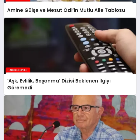
Amine Gülşe ve Mesut Özil’in Mutlu Aile Tablosu
‘Aşk, Evlilik, Boşanma’ Dizisi Beklenen İlgiyi
Göremedi