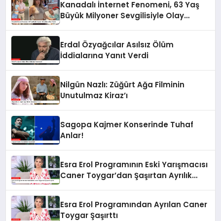
Kanadalı İnternet Fenomeni, 63 Yaş
Büyük Milyoner Sevgilisiyle Olay
Yarattı
Erdal Özyağcılar Asılsız Ölüm
İddialarına Yanıt Verdi
Nilgün Nazlı: Züğürt Ağa Filminin
Unutulmaz Kiraz’ı
Sagopa Kajmer Konserinde Tuhaf
Anlar!
Esra Erol Programının Eski Yarışmacısı
Caner Toygar’dan Şaşırtan Ayrılık
Kararı
Esra Erol Programından Ayrılan Caner
Toygar Şaşırttı