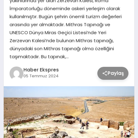
yakınlarında yer alan Zerzevan Kalesi, Roma
İmparatorluğu döneminde askeri yerleşim olarak
kullanılmıştır. Bugün şehrin önemli turizm değerleri
TEKNOLOJİ
arasında yer almaktadır. Mithras Tapınağı ve
UNESCO Dünya Miras Geçici Listesi’nde Yeri
SAĞLIK
Zerzevan Kalesi’nde bulunan Mithras tapınağı,
dünyadaki son Mithras tapınağı olma özelliğini
MAGAZİN
taşımaktadır. Bu tapınak,…
Haber Ekspres
EĞİTİM
Paylaş
05 Temmuz 2024