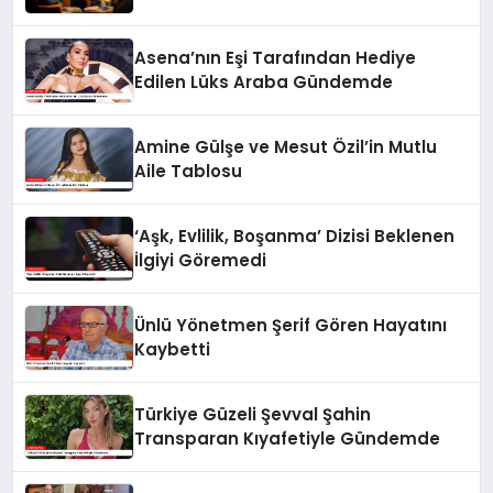
Asena’nın Eşi Tarafından Hediye
Edilen Lüks Araba Gündemde
Amine Gülşe ve Mesut Özil’in Mutlu
Aile Tablosu
‘Aşk, Evlilik, Boşanma’ Dizisi Beklenen
İlgiyi Göremedi
Ünlü Yönetmen Şerif Gören Hayatını
Kaybetti
Türkiye Güzeli Şevval Şahin
Transparan Kıyafetiyle Gündemde