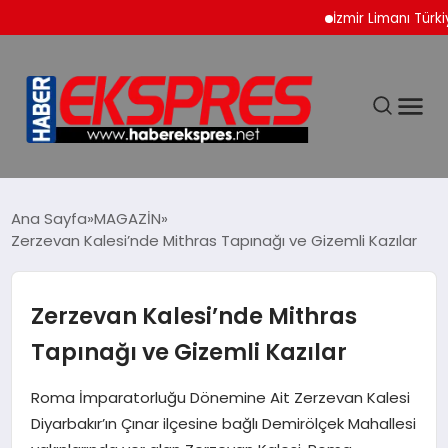
İzmir Limanı Türkiye Va
DÜNYA
Ana Sayfa
MAGAZİN
Zerzevan Kalesi’nde Mithras Tapınağı ve Gizemli Kazılar
EKONOMİ
Zerzevan Kalesi’nde Mithras
SİYASET
Tapınağı ve Gizemli Kazılar
SPOR
Roma İmparatorluğu Dönemine Ait Zerzevan Kalesi
Diyarbakır’ın Çınar ilçesine bağlı Demirölçek Mahallesi
YAŞAM