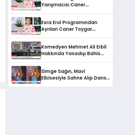
Yarışmacısı Caner
Toygar’dan Şaşırtan Ayrılık
Kararı
Esra Erol Programından
Ayrılan Caner Toygar
Şaşırttı
Komedyen Mehmet Ali Erbil
Hakkında Yasadışı Bahis
İddiası
Simge Sağın, Mavi
Elbisesiyle Sahne Alıp Dans
Performansıyla Hayran
Bıraktı