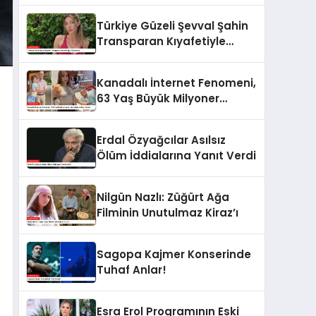
Türkiye Güzeli Şevval Şahin
Transparan Kıyafetiyle
Gündemde
Kanadalı İnternet Fenomeni,
63 Yaş Büyük Milyoner
Sevgilisiyle Olay Yarattı
Erdal Özyağcılar Asılsız
Ölüm İddialarına Yanıt Verdi
Nilgün Nazlı: Züğürt Ağa
Filminin Unutulmaz Kiraz’ı
Sagopa Kajmer Konserinde
Tuhaf Anlar!
Esra Erol Programının Eski