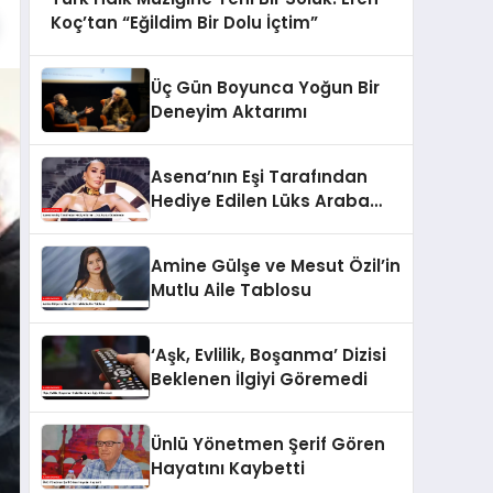
Koç’tan “Eğildim Bir Dolu İçtim”
Üç Gün Boyunca Yoğun Bir
Deneyim Aktarımı
Asena’nın Eşi Tarafından
Hediye Edilen Lüks Araba
Gündemde
Amine Gülşe ve Mesut Özil’in
Mutlu Aile Tablosu
‘Aşk, Evlilik, Boşanma’ Dizisi
Beklenen İlgiyi Göremedi
Ünlü Yönetmen Şerif Gören
Hayatını Kaybetti