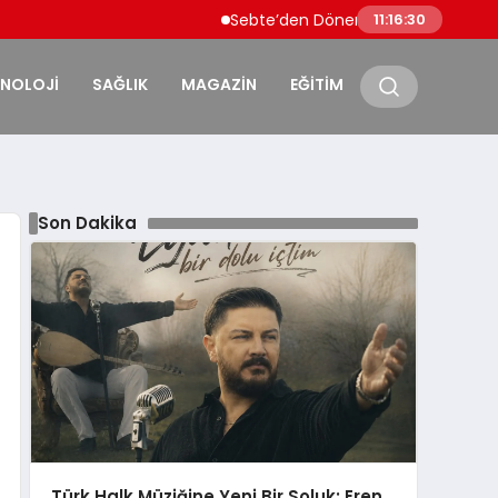
Sebte’den Dönen Faslı Göçmenlere Sınırd
11:16:31
KNOLOJİ
SAĞLIK
MAGAZİN
EĞİTİM
Son Dakika
Türk Halk Müziğine Yeni Bir Soluk: Eren