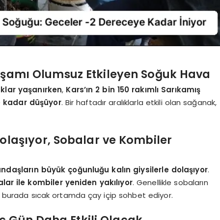
Yaşamı Olumsuz Etkileyen Soğuk Hava
aklar yaşanırken
,
Kars’ın 2 bin 150 rakımlı Sarıkamış
ye kadar düşüyor
. Bir haftadır aralıklarla etkili olan sağanak,
Dolaşıyor, Sobalar ve Kombiler
aşların büyük çoğunluğu kalın giysilerle dolaşıyor
.
ar ile kombiler yeniden yakılıyor
. Genellikle sobaların
i, burada sıcak ortamda çay içip sohbet ediyor.
ç Gün Daha Etkili Olacak