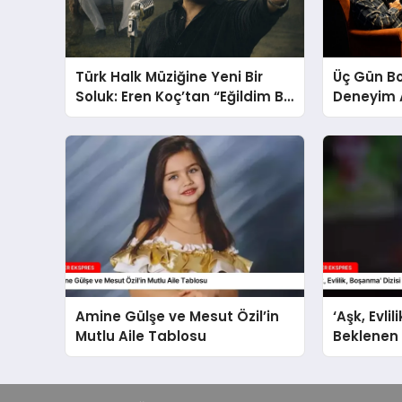
Türk Halk Müziğine Yeni Bir
Üç Gün B
Soluk: Eren Koç’tan “Eğildim Bir
Deneyim 
Dolu İçtim”
Amine Gülşe ve Mesut Özil’in
‘Aşk, Evli
Mutlu Aile Tablosu
Beklenen 