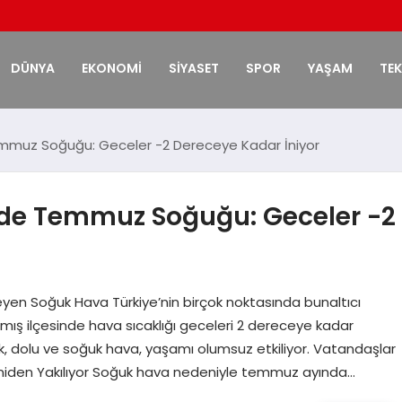
DÜNYA
EKONOMİ
SİYASET
SPOR
YAŞAM
TE
Temmuz Soğuğu: Geceler -2 Dereceye Kadar İniyor
inde Temmuz Soğuğu: Geceler -2
eyen Soğuk Hava Türkiye’nin birçok noktasında bunaltıcı
ıkamış ilçesinde hava sıcaklığı geceleri 2 dereceye kadar
nak, dolu ve soğuk hava, yaşamı olumsuz etkiliyor. Vatandaşlar
 Yeniden Yakılıyor Soğuk hava nedeniyle temmuz ayında…