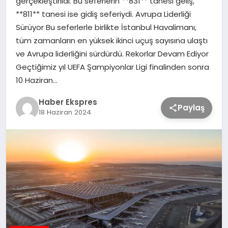
gerçekleştirildi. Bu seferlerin **831** tanesi geliş,
**811** tanesi ise gidiş seferiydi. Avrupa Liderliği
Sürüyor Bu seferlerle birlikte İstanbul Havalimanı,
TEKNOLOJİ
tüm zamanların en yüksek ikinci uçuş sayısına ulaştı
ve Avrupa liderliğini sürdürdü. Rekorlar Devam Ediyor
SAĞLIK
Geçtiğimiz yıl UEFA Şampiyonlar Ligi finalinden sonra
10 Haziran…
MAGAZİN
Haber Ekspres
Paylaş
18 Haziran 2024
EĞİTİM