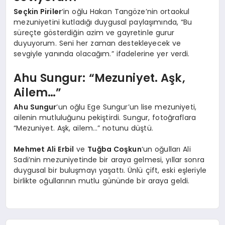
Seçkin Piriler
‘in oğlu Hakan Tangöze’nin ortaokul
mezuniyetini kutladığı duygusal paylaşımında, “Bu
süreçte gösterdiğin azim ve gayretinle gurur
duyuyorum. Seni her zaman destekleyecek ve
sevgiyle yanında olacağım.” ifadelerine yer verdi.
Ahu Sungur: “Mezuniyet. Aşk,
Ailem…”
Ahu Sungur
‘un oğlu Ege Sungur’un lise mezuniyeti,
ailenin mutluluğunu pekiştirdi. Sungur, fotoğraflara
“Mezuniyet. Aşk, ailem…” notunu düştü.
Mehmet Ali Erbil
ve
Tuğba Coşkun
‘un oğulları Ali
Sadi’nin mezuniyetinde bir araya gelmesi, yıllar sonra
duygusal bir buluşmayı yaşattı. Ünlü çift, eski eşleriyle
birlikte oğullarının mutlu gününde bir araya geldi.