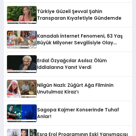
Türkiye Güzeli Şevval Şahin
Transparan Kıyafetiyle Gündemde
Kanadalı İnternet Fenomeni, 63 Yaş
Büyük Milyoner Sevgilisiyle Olay
Yarattı
Erdal Özyağcılar Asılsız Ölüm
İddialarına Yanıt Verdi
Nilgün Nazlı: Züğürt Ağa Filminin
Unutulmaz Kiraz’ı
Sagopa Kajmer Konserinde Tuhaf
Anlar!
Esra Erol Programının Eski Yarışmacısı