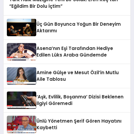
“Eğildim Bir Dolu İçtim”
Üç Gün Boyunca Yoğun Bir Deneyim
Aktarımı
Asena’nın Eşi Tarafından Hediye
Edilen Lüks Araba Gündemde
Amine Gülşe ve Mesut Özil’in Mutlu
Aile Tablosu
‘Aşk, Evlilik, Boşanma’ Dizisi Beklenen
İlgiyi Göremedi
Ünlü Yönetmen Şerif Gören Hayatını
Kaybetti