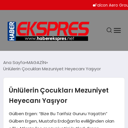
Falcon Aero Group, Küre
DÜNYA
Ana Sayfa
MAGAZİN
Ünlülerin Çocukları Mezuniyet Heyecanı Yaşıyor
EKONOMİ
Ünlülerin Çocukları Mezuniyet
SİYASET
Heyecanı Yaşıyor
SPOR
Gülben Ergen: “Bize Bu Tarifsiz Gururu Yaşattın”
Gülben Ergen, Mustafa Erdoğan’la evliliğinden olan
YAŞAM