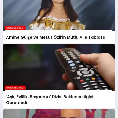
Amine Gülşe ve Mesut Özil’in Mutlu Aile Tablosu
‘Aşk, Evlilik, Boşanma’ Dizisi Beklenen İlgiyi
Göremedi