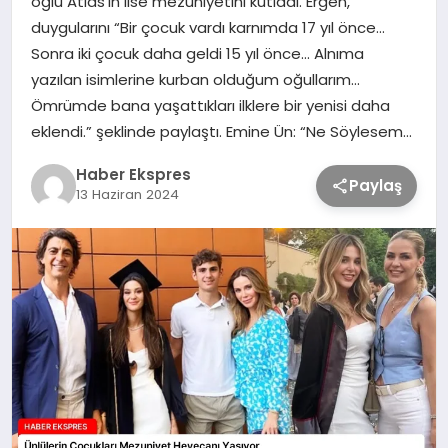
oğlu Atlas’ın lise mezuniyetini kutladı. Ergen,
duygularını “Bir çocuk vardı karnımda 17 yıl önce…
Sonra iki çocuk daha geldi 15 yıl önce… Alnıma
TEKNOLOJİ
yazılan isimlerine kurban olduğum oğullarım…
Ömrümde bana yaşattıkları ilklere bir yenisi daha
SAĞLIK
eklendi.” şeklinde paylaştı. Emine Ün: “Ne Söylesem…
Haber Ekspres
MAGAZİN
Paylaş
13 Haziran 2024
EĞİTİM