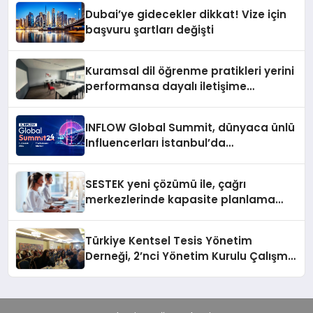
Dubai’ye gidecekler dikkat! Vize için
başvuru şartları değişti
Kuramsal dil öğrenme pratikleri yerini
performansa dayalı iletişime
bırakıyor
INFLOW Global Summit, dünyaca ünlü
Influencerları İstanbul’da
buluşturuyor
SESTEK yeni çözümü ile, çağrı
merkezlerinde kapasite planlama
verimliliğini 4 kat artırıyor
Türkiye Kentsel Tesis Yönetim
Derneği, 2’nci Yönetim Kurulu Çalışma
Kampı düzenlendi