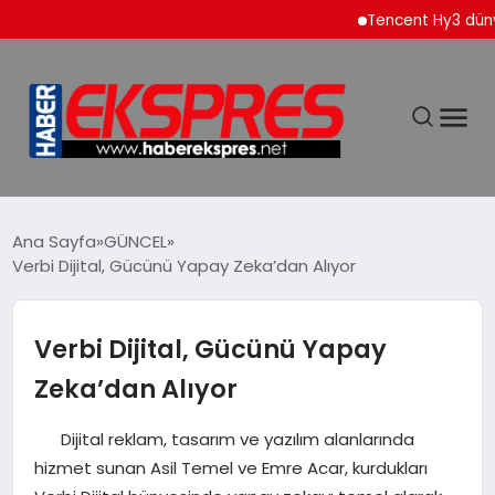
Tencent Hy3 dünya gen
DÜNYA
Ana Sayfa
GÜNCEL
Verbi Dijital, Gücünü Yapay Zeka’dan Alıyor
EKONOMİ
Verbi Dijital, Gücünü Yapay
SİYASET
Zeka’dan Alıyor
SPOR
Dijital reklam, tasarım ve yazılım alanlarında
hizmet sunan Asil Temel ve Emre Acar, kurdukları
YAŞAM