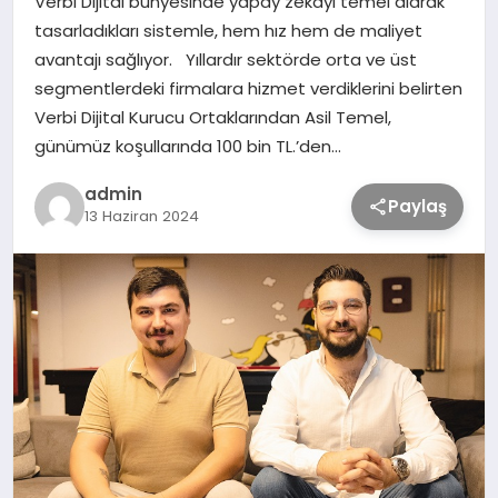
Verbi Dijital bünyesinde yapay zekayı temel alarak
tasarladıkları sistemle, hem hız hem de maliyet
avantajı sağlıyor. Yıllardır sektörde orta ve üst
TEKNOLOJİ
segmentlerdeki firmalara hizmet verdiklerini belirten
Verbi Dijital Kurucu Ortaklarından Asil Temel,
SAĞLIK
günümüz koşullarında 100 bin TL.’den…
admin
MAGAZİN
Paylaş
13 Haziran 2024
EĞİTİM