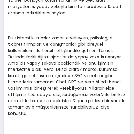
TL.’den başlayan kurumsal kimlik ve web sitesi
maliyetlerini, yapay zekayla birlikte neredeyse 10’da 1
oranına indirdiklerini söyledi.
Bu sistemi kurumlar kadar, diyetisyen, psikolog, e –
ticaret firmaları ve danışmanlar gibi bireysel
kullanıcıların da tercih ettiğini dile getiren Temel,
“Aslında farklı dijital ajanslar da yapay zeka kullanıyor.
Ama biz yapay zekaya odaklandık ve onu işimizin
merkezine aldık. Verbi Dijital olarak marka, kurumsal
kimlik, görsel tasarım, içerik ve SEO yönetimi gibi
hizmetlerin tamamını Chat GPT ve VerbiAI adlı kendi
yazılımımızı birleştirerek verebiliyoruz. Yıllardır elde
ettiğimiz tecrübeyle oluşturduğumuz VerbiAI ile birlikte
normalde bir ay sürecek işleri 3 gün gibi kısa bir sürede
tamamlayıp müşterilerimize sunabiliyoruz” diye
konuştu.