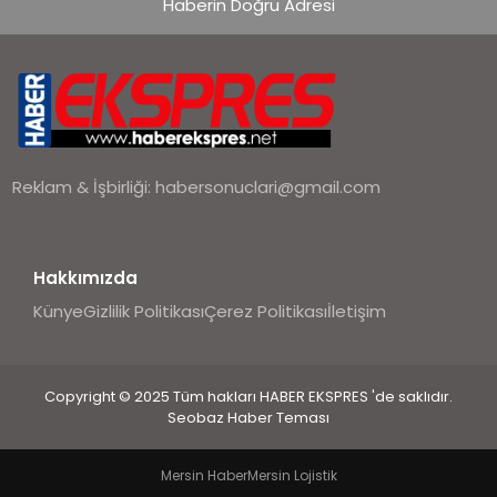
Haberin Doğru Adresi
Reklam & İşbirliği:
habersonuclari@gmail.com
Hakkımızda
Künye
Gizlilik Politikası
Çerez Politikası
İletişim
Copyright © 2025 Tüm hakları HABER EKSPRES 'de saklıdır.
Seobaz Haber Teması
Mersin Haber
Mersin Lojistik