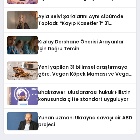
alışverişini bir araya getirmeyi
hedefliyor
Ayla Selvi Şarkılarını Aynı Albümde
Topladı: “Kayıp Kasetler 1” 31
Temmuz’da Yayında
Kızılay Dershane Önerisi Arayanlar
İçin Doğru Tercih
Yeni yapilan 31 bilimsel araştırmaya
göre, Vegan Köpek Maması ve Vegan
Kedi Mamasının İyi Sindirildiğini
Ortaya Koydu
Bhaktawer: Uluslararası hukuk Filistin
konusunda çifte standart uyguluyor
Yunan uzman: Ukrayna savaşı bir ABD
projesi