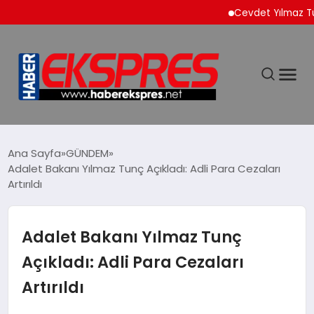
Cevdet Yılmaz Türkiye’
DÜNYA
Ana Sayfa
GÜNDEM
Adalet Bakanı Yılmaz Tunç Açıkladı: Adli Para Cezaları
Artırıldı
EKONOMİ
SİYASET
Adalet Bakanı Yılmaz Tunç
Açıkladı: Adli Para Cezaları
SPOR
Artırıldı
YAŞAM