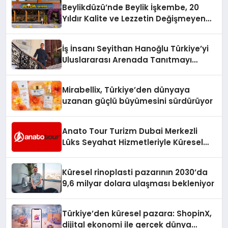
Beylikdüzü’nde Beylik İşkembe, 20
Yıldır Kalite ve Lezzetin Değişmeyen
Adresi
İş İnsanı Seyithan Hanoğlu Türkiye’yi
Uluslararası Arenada Tanıtmayı
Hedefliyor
Mirabellix, Türkiye’den dünyaya
uzanan güçlü büyümesini sürdürüyor
Anato Tour Turizm Dubai Merkezli
Lüks Seyahat Hizmetleriyle Küresel
Turizmde Öne Çıkıyor
Küresel rinoplasti pazarının 2030’da
9,6 milyar dolara ulaşması bekleniyor
Türkiye’den küresel pazara: ShopinX,
dijital ekonomi ile gerçek dünya