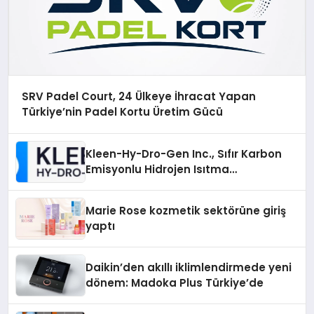
SRV Padel Court, 24 Ülkeye İhracat Yapan
Türkiye’nin Padel Kortu Üretim Gücü
Kleen-Hy-Dro-Gen Inc., Sıfır Karbon
Emisyonlu Hidrojen Isıtma
Teknolojisinde ISO ve TSSA
Düzenleyici Onaylarını Aldı
Marie Rose kozmetik sektörüne giriş
yaptı
Daikin’den akıllı iklimlendirmede yeni
dönem: Madoka Plus Türkiye’de